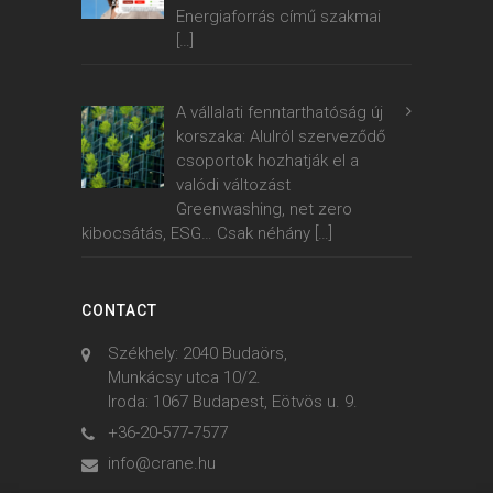
Energiaforrás című szakmai
[…]
A vállalati fenntarthatóság új
korszaka: Alulról szerveződő
csoportok hozhatják el a
valódi változást
Greenwashing, net zero
kibocsátás, ESG… Csak néhány
[…]
CONTACT
Székhely: 2040 Budaörs,
Munkácsy utca 10/2.
Iroda: 1067 Budapest, Eötvös u. 9.
+36-20-577-7577
info@crane.hu