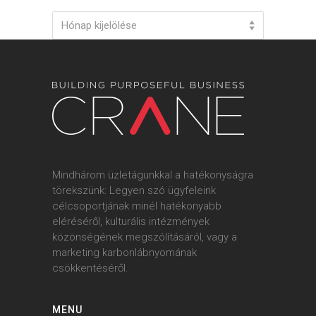
Archives
Hónap kijelölése
Mindhárom üzletágunkkal a hatékonyságra
törekszünk: Legyen szó ügyfeleink
célcsoportjának minél hatékonyabb
eléréséről, kulturális intézmények
közönségének megszólításáról, vagy a
marketing karbonlábnyomának
csökkentéséről.
MENU