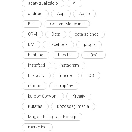
adatvizualizáció
AI
android
App
Apple
BTL
Content Marketing
CRM
Data
data science
DM
Facebook
google
hashtag
hirdetés
Hűség
instafeed
instagram
Interaktív
internet
iOS
iPhone
kampány
karbonlábnyom
Kreatív
Kutatás
közösségi média
Magyar Instagram Körkép
marketing