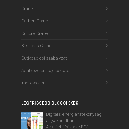
Crane
Carbon.Crane
Culture.Crane
Business.Crane
Sütikezelési szabalyzat
Adatkezelési tájékoztató
Impresszum
LEGFRISSEBB BLOGCIKKEK
Digitális energiahatékonyság
a gyakorlatban
Az alábbi írás az MVM