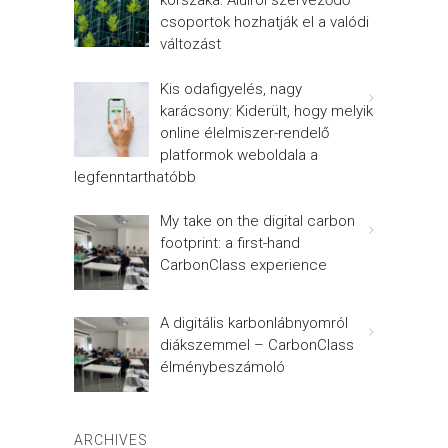
korszaka: Alulról szerveződő
csoportok hozhatják el a valódi
változást
Kis odafigyelés, nagy
karácsony: Kiderült, hogy melyik
online élelmiszer-rendelő
platformok weboldala a
legfenntarthatóbb
My take on the digital carbon
footprint: a first-hand
CarbonClass experience
A digitális karbonlábnyomról
diákszemmel – CarbonClass
élménybeszámoló
ARCHIVES