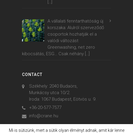
[…]
A vállalati fenntarthatóság új
korszaka: Alulról szerveződő
csoportok hozhatják el a
valódi változást
Greenwashing, net zero
kibocsátás, ESG… Csak néhány
[…]
CONTACT
Székhely: 2040 Budaörs,
Munkácsy utca 10/2.
Iroda: 1067 Budapest, Eötvös u. 9.
+36-20-577-7577
info@crane.hu
Mi is sütizünk, mert a sütik olyan élményt adnak, amit kár lenne