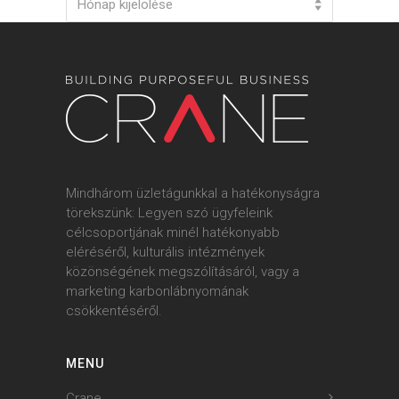
Hónap kijelölése
Mindhárom üzletágunkkal a hatékonyságra
törekszünk: Legyen szó ügyfeleink
célcsoportjának minél hatékonyabb
eléréséről, kulturális intézmények
közönségének megszólításáról, vagy a
marketing karbonlábnyomának
csökkentéséről.
MENU
Crane