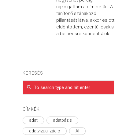
negyvenöt percig
rajzolgattam a cím betűit. A
tanítónő szánakozó
pillantását látva, akkor és ott
eldöntöttem, ezentúl csakis
a belbecsre koncentrálok.
KERESÉS
CÍMKÉK
adat
adatbázis
adatvizualizáció
AI