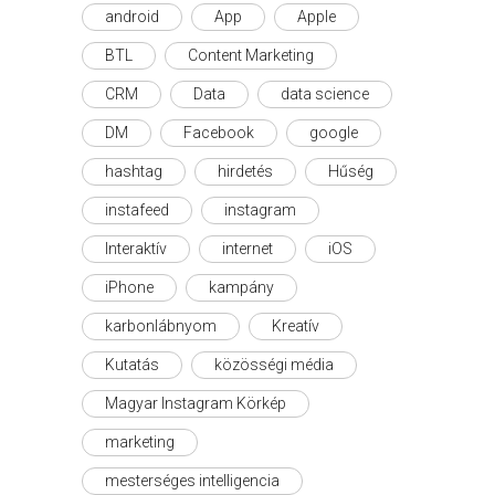
android
App
Apple
BTL
Content Marketing
CRM
Data
data science
DM
Facebook
google
hashtag
hirdetés
Hűség
instafeed
instagram
Interaktív
internet
iOS
iPhone
kampány
karbonlábnyom
Kreatív
Kutatás
közösségi média
Magyar Instagram Körkép
marketing
mesterséges intelligencia