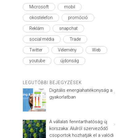
Microsoft
mobil
okostelefon
promóció
Reklám
snapchat
social média
Trade
Twitter
Vélemény
Web
youtube
újdonság
LEGUTÓBBI BEJEGYZÉSEK
Digitális energiahatékonyság a
gyakorlatban
A vállalati fenntarthatóság új
korszaka: Alulról szerveződő
csoportok hozhatják el a valódi