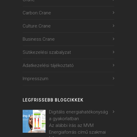
Carbon.Crane
Culture.Crane
Business.Crane
Sütikezelési szabalyzat
Adatkezelési tájékoztató
Impresszum
LEGFRISSEBB BLOGCIKKEK
Digitális energiahatékonyság
a gyakorlatban
Az alábbi írás az MVM
Energiaforrás című szakmai