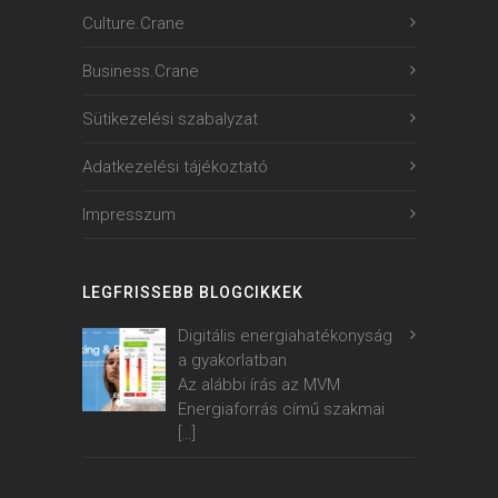
Culture.Crane
Business.Crane
Sütikezelési szabalyzat
Adatkezelési tájékoztató
Impresszum
LEGFRISSEBB BLOGCIKKEK
Digitális energiahatékonyság
a gyakorlatban
Az alábbi írás az MVM
Energiaforrás című szakmai
[…]