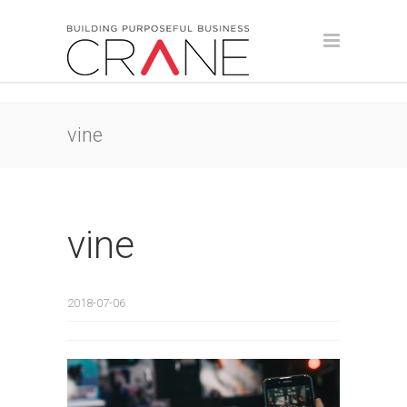
vine
vine
2018-07-06