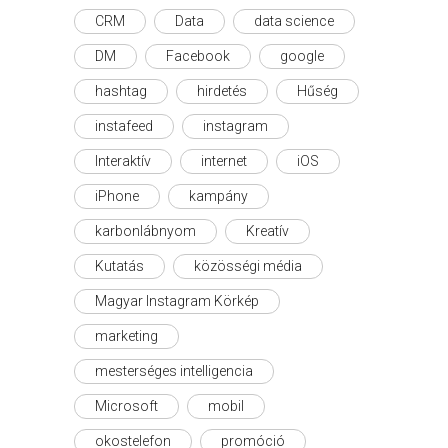
CRM
Data
data science
DM
Facebook
google
hashtag
hirdetés
Hűség
instafeed
instagram
Interaktív
internet
iOS
iPhone
kampány
karbonlábnyom
Kreatív
Kutatás
közösségi média
Magyar Instagram Körkép
marketing
mesterséges intelligencia
Microsoft
mobil
okostelefon
promóció