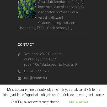
A vállalati fenntarthatóság új
korszaka: Alulról szerveződő
csoportok hozhatják el a
valódi változást
Greenwashing, net zero
kibocsátás, ESG… Csak néhány
[…]
CONTACT
Székhely: 2040 Budaörs,
Munkácsy utca 10/2.
Iroda: 1067 Budapest, Eötvös u. 9.
+36-20-577-7577
info@crane.hu
Mi is sütizünk, mert a sütik olyan élményt adnak, amit kár lenne
kihagyni. Ha elfogadod a sütijeinket, örülünk, de ha válogatni akarsz
© 2006. - 2023. Crane International
közülük, akkor azt is megteheted.
Muti a sütiket