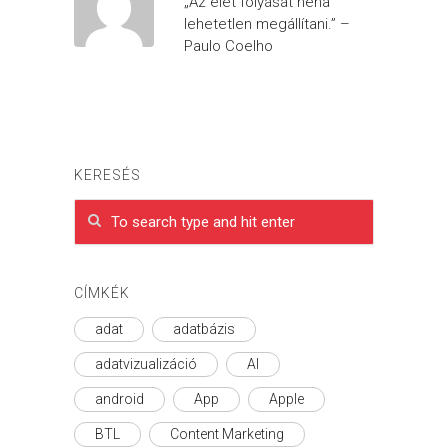
„Az élet folyását néha
lehetetlen megállítani.” –
Paulo Coelho
KERESÉS
CÍMKÉK
adat
adatbázis
adatvizualizáció
AI
android
App
Apple
BTL
Content Marketing