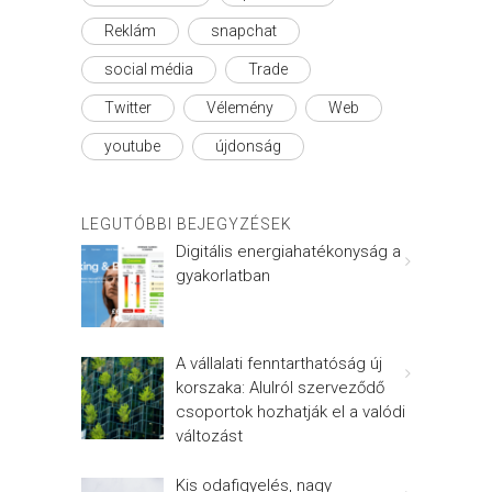
Reklám
snapchat
social média
Trade
Twitter
Vélemény
Web
youtube
újdonság
LEGUTÓBBI BEJEGYZÉSEK
Digitális energiahatékonyság a
gyakorlatban
A vállalati fenntarthatóság új
korszaka: Alulról szerveződő
csoportok hozhatják el a valódi
változást
Kis odafigyelés, nagy