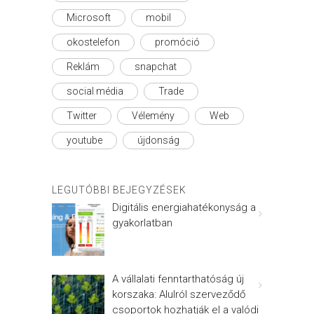
Microsoft
mobil
okostelefon
promóció
Reklám
snapchat
social média
Trade
Twitter
Vélemény
Web
youtube
újdonság
LEGUTÓBBI BEJEGYZÉSEK
Digitális energiahatékonyság a
gyakorlatban
A vállalati fenntarthatóság új
korszaka: Alulról szerveződő
csoportok hozhatják el a valódi