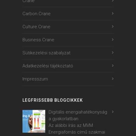
Crane
Carbon.Crane
Culture.Crane
Business.Crane
Sütikezelési szabalyzat
Adatkezelési tájékoztató
Impresszum
LEGFRISSEBB BLOGCIKKEK
Digitális energiahatékonyság
a gyakorlatban
Az alábbi írás az MVM
Energiaforrás című szakmai