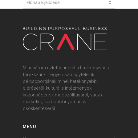
Hónap kijelölése
Mindhárom üzletágunkkal a hatékonyságra
törekszünk: Legyen szó ügyfeleink
célcsoportjának minél hatékonyabb
eléréséről, kulturális intézmények
közönségének megszólításáról, vagy a
marketing karbonlábnyomának
csökkentéséről.
MENU