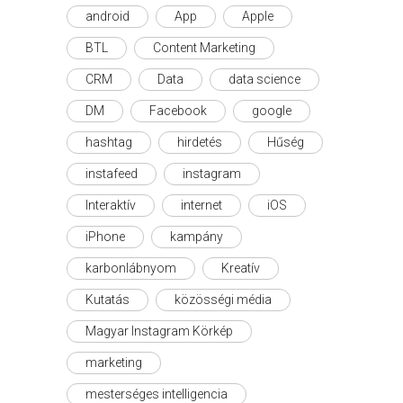
android
App
Apple
BTL
Content Marketing
CRM
Data
data science
DM
Facebook
google
hashtag
hirdetés
Hűség
instafeed
instagram
Interaktív
internet
iOS
iPhone
kampány
karbonlábnyom
Kreatív
Kutatás
közösségi média
Magyar Instagram Körkép
marketing
mesterséges intelligencia