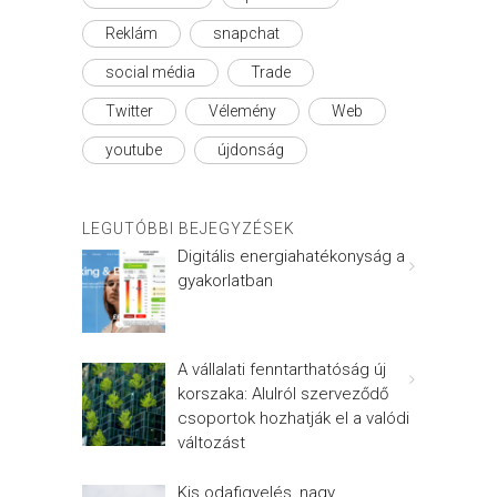
Reklám
snapchat
social média
Trade
Twitter
Vélemény
Web
youtube
újdonság
LEGUTÓBBI BEJEGYZÉSEK
Digitális energiahatékonyság a
gyakorlatban
A vállalati fenntarthatóság új
korszaka: Alulról szerveződő
csoportok hozhatják el a valódi
változást
Kis odafigyelés, nagy