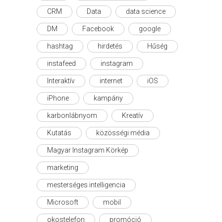
CRM
Data
data science
DM
Facebook
google
hashtag
hirdetés
Hűség
instafeed
instagram
Interaktív
internet
iOS
iPhone
kampány
karbonlábnyom
Kreatív
Kutatás
közösségi média
Magyar Instagram Körkép
marketing
mesterséges intelligencia
Microsoft
mobil
okostelefon
promóció