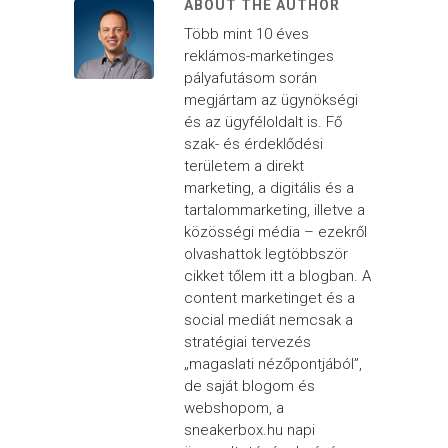
ABOUT THE AUTHOR
Több mint 10 éves
reklámos-marketinges
pályafutásom során
megjártam az ügynökségi
és az ügyféloldalt is. Fő
szak- és érdeklődési
területem a direkt
marketing, a digitális és a
tartalommarketing, illetve a
közösségi média – ezekről
olvashattok legtöbbször
cikket tőlem itt a blogban. A
content marketinget és a
social mediát nemcsak a
stratégiai tervezés
„magaslati nézőpontjából”,
de saját blogom és
webshopom, a
sneakerbox.hu napi