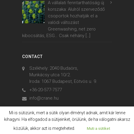
A vállalati fenntarthatóság új
korszaka: Alulról szerveződő
csoportok hozhatják el a
valódi változást
Greenwashing, net zero
kibocsátás, ESG… Csak néhány
[…]
CONTACT
Székhely: 2040 Budaörs,
Munkácsy utca 10/2.
Iroda: 1067 Budapest, Eötvös u. 9.
+36-20-577-7577
info@crane.hu
Mi is sütizünk, mert a sütik olyan élményt adnak, amit kár lenne
kihagyni. Ha elfogadod a sütijeinket, örülünk, de ha válogatni akarsz
© 2006. - 2023. Crane International
közülük, akkor azt is megteheted.
Muti a sütiket