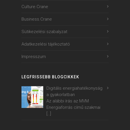
Culture.Crane
Business.Crane
Sütikezelési szabalyzat
Adatkezelési tájékoztató
Impresszum
LEGFRISSEBB BLOGCIKKEK
Digitális energiahatékonyság
a gyakorlatban
Az alábbi írás az MVM
Energiaforrás című szakmai
[…]