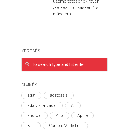
üzemeltetésének révén
„kétkezi munkásként” is
művelem.
KERESÉS
CÍMKÉK
adat
adatbázis
adatvizualizáció
AI
android
App
Apple
BTL
Content Marketing