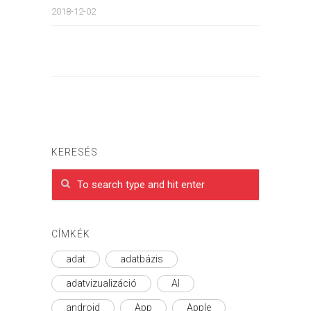
2018-12-02
KERESÉS
CÍMKÉK
adat
adatbázis
adatvizualizáció
AI
android
App
Apple