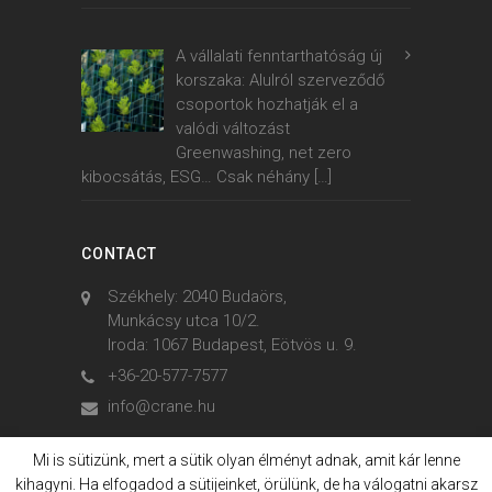
A vállalati fenntarthatóság új
korszaka: Alulról szerveződő
csoportok hozhatják el a
valódi változást
Greenwashing, net zero
kibocsátás, ESG… Csak néhány
[…]
CONTACT
Székhely: 2040 Budaörs,
Munkácsy utca 10/2.
Iroda: 1067 Budapest, Eötvös u. 9.
+36-20-577-7577
info@crane.hu
Mi is sütizünk, mert a sütik olyan élményt adnak, amit kár lenne
kihagyni. Ha elfogadod a sütijeinket, örülünk, de ha válogatni akarsz