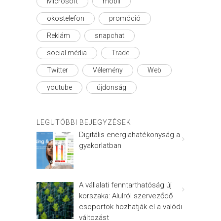
Microsoft
mobil
okostelefon
promóció
Reklám
snapchat
social média
Trade
Twitter
Vélemény
Web
youtube
újdonság
LEGUTÓBBI BEJEGYZÉSEK
Digitális energiahatékonyság a
gyakorlatban
A vállalati fenntarthatóság új
korszaka: Alulról szerveződő
csoportok hozhatják el a valódi
változást