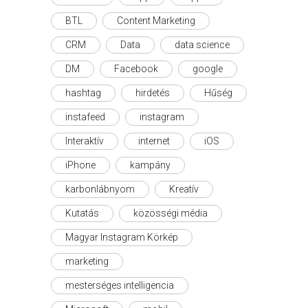
BTL
Content Marketing
CRM
Data
data science
DM
Facebook
google
hashtag
hirdetés
Hűség
instafeed
instagram
Interaktív
internet
iOS
iPhone
kampány
karbonlábnyom
Kreatív
Kutatás
közösségi média
Magyar Instagram Körkép
marketing
mesterséges intelligencia