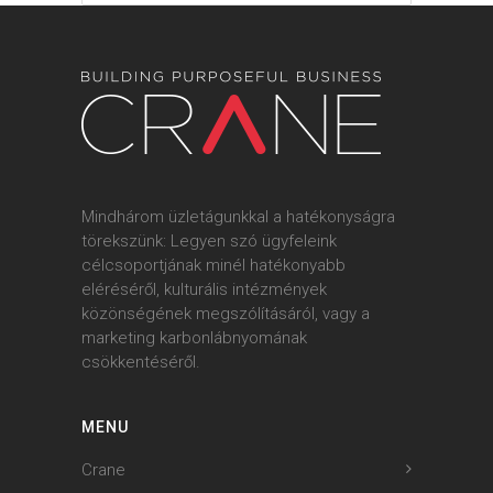
Mindhárom üzletágunkkal a hatékonyságra
törekszünk: Legyen szó ügyfeleink
célcsoportjának minél hatékonyabb
eléréséről, kulturális intézmények
közönségének megszólításáról, vagy a
marketing karbonlábnyomának
csökkentéséről.
MENU
Crane