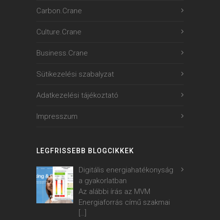
Carbon.Crane
Culture.Crane
Business.Crane
Sütikezelési szabalyzat
Adatkezelési tájékoztató
Impresszum
LEGFRISSEBB BLOGCIKKEK
Digitális energiahatékonyság
a gyakorlatban
Az alábbi írás az MVM
Energiaforrás című szakmai
[…]