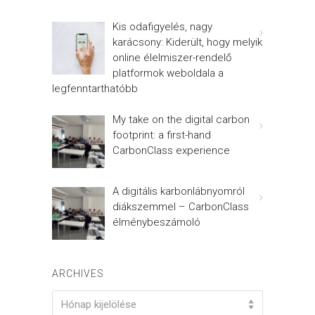
Kis odafigyelés, nagy
karácsony: Kiderült, hogy melyik
online élelmiszer-rendelő
platformok weboldala a
legfenntarthatóbb
My take on the digital carbon
footprint: a first-hand
CarbonClass experience
A digitális karbonlábnyomról
diákszemmel – CarbonClass
élménybeszámoló
ARCHIVES
Archives
Hónap kijelölése