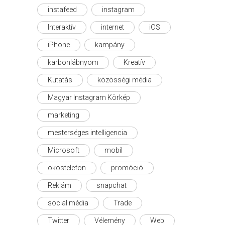
instafeed
instagram
Interaktív
internet
iOS
iPhone
kampány
karbonlábnyom
Kreatív
Kutatás
közösségi média
Magyar Instagram Körkép
marketing
mesterséges intelligencia
Microsoft
mobil
okostelefon
promóció
Reklám
snapchat
social média
Trade
Twitter
Vélemény
Web