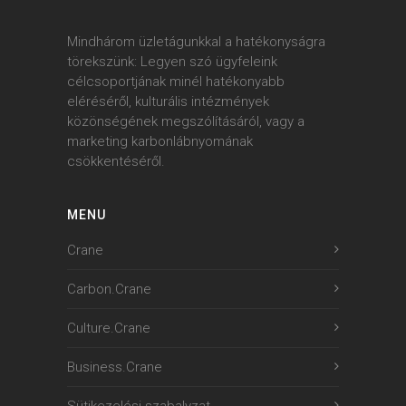
Mindhárom üzletágunkkal a hatékonyságra
törekszünk: Legyen szó ügyfeleink
célcsoportjának minél hatékonyabb
eléréséről, kulturális intézmények
közönségének megszólításáról, vagy a
marketing karbonlábnyomának
csökkentéséről.
MENU
Crane
Carbon.Crane
Culture.Crane
Business.Crane
Sütikezelési szabalyzat