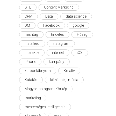
BTL
Content Marketing
CRM
Data
data science
DM
Facebook
google
hashtag
hirdetés
Hűség
instafeed
instagram
Interaktív
internet
iOS
iPhone
kampány
karbonlábnyom
Kreatív
Kutatás
közösségi média
Magyar Instagram Körkép
marketing
mesterséges intelligencia