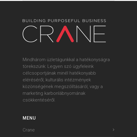
Mindhárom üzletágunkkal a hatékonyságra
törekszünk: Legyen szó ügyfeleink
célcsoportjának minél hatékonyabb
eléréséről, kulturális intézmények
közönségének megszólításáról, vagy a
marketing karbonlábnyomának
csökkentéséről.
MENU
Crane