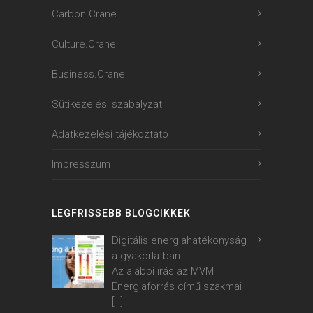
Carbon.Crane
Culture.Crane
Business.Crane
Sütikezelési szabalyzat
Adatkezelési tájékoztató
Impresszum
LEGFRISSEBB BLOGCIKKEK
Digitális energiahatékonyság
a gyakorlatban
Az alábbi írás az MVM
Energiaforrás című szakmai
[…]