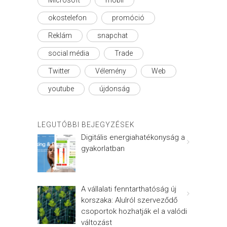
Microsoft
mobil
okostelefon
promóció
Reklám
snapchat
social média
Trade
Twitter
Vélemény
Web
youtube
újdonság
LEGUTÓBBI BEJEGYZÉSEK
Digitális energiahatékonyság a
gyakorlatban
A vállalati fenntarthatóság új
korszaka: Alulról szerveződő
csoportok hozhatják el a valódi
változást