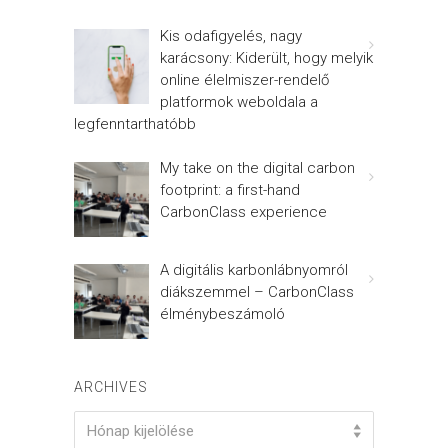
Kis odafigyelés, nagy
karácsony: Kiderült, hogy melyik
online élelmiszer-rendelő
platformok weboldala a
legfenntarthatóbb
My take on the digital carbon
footprint: a first-hand
CarbonClass experience
A digitális karbonlábnyomról
diákszemmel – CarbonClass
élménybeszámoló
ARCHIVES
Archives
Hónap kijelölése