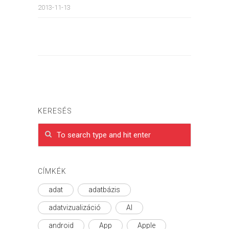
2013-11-13
KERESÉS
CÍMKÉK
adat
adatbázis
adatvizualizáció
AI
android
App
Apple