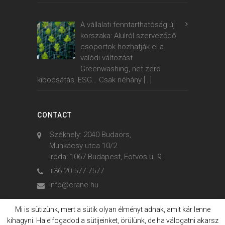
A vállalati fenntarthatóság új
korszaka: Alulról szerveződő
csoportok hozhatják el a
valódi változást
Greenwashing, net zero
kibocsátás, ESG… Csak néhány
[…]
CONTACT
Székhely: 2040 Budaörs,
Munkácsy utca 10/2.
Iroda: 1067 Budapest, Eötvös u. 9.
+36-20-577-7577
info@crane.hu
Mi is sütizünk, mert a sütik olyan élményt adnak, amit kár lenne
kihagyni. Ha elfogadod a sütijeinket, örülünk, de ha válogatni akarsz