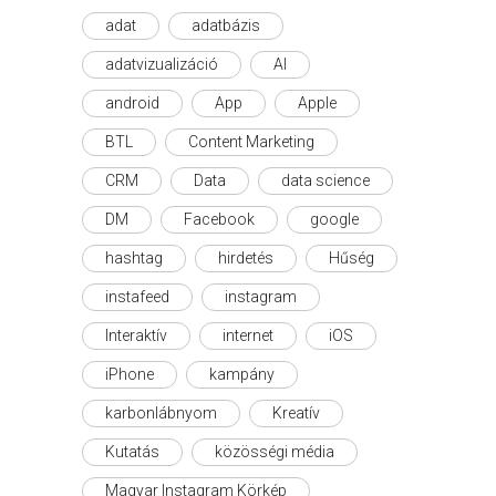
adat
adatbázis
adatvizualizáció
AI
android
App
Apple
BTL
Content Marketing
CRM
Data
data science
DM
Facebook
google
hashtag
hirdetés
Hűség
instafeed
instagram
Interaktív
internet
iOS
iPhone
kampány
karbonlábnyom
Kreatív
Kutatás
közösségi média
Magyar Instagram Körkép