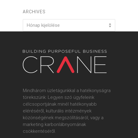
ARCHIVES
Archives
Hónap kijelölése
Mindhárom üzletágunkkal a hatékonyságra
törekszünk: Legyen szó ügyfeleink
célcsoportjának minél hatékonyabb
eléréséről, kulturális intézmények
közönségének megszólításáról, vagy a
marketing karbonlábnyomának
csökkentéséről.