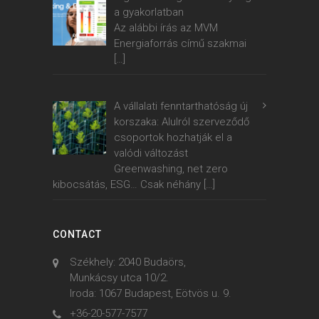
a gyakorlatban
Az alábbi írás az MVM
Energiaforrás című szakmai
[…]
A vállalati fenntarthatóság új
korszaka: Alulról szerveződő
csoportok hozhatják el a
valódi változást
Greenwashing, net zero
kibocsátás, ESG… Csak néhány
[…]
CONTACT
Székhely: 2040 Budaörs,
Munkácsy utca 10/2.
Iroda: 1067 Budapest, Eötvös u. 9.
+36-20-577-7577