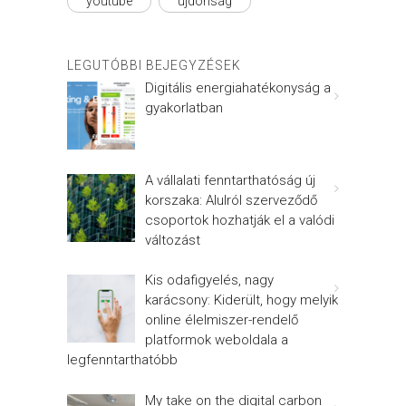
youtube
újdonság
LEGUTÓBBI BEJEGYZÉSEK
Digitális energiahatékonyság a
gyakorlatban
A vállalati fenntarthatóság új
korszaka: Alulról szerveződő
csoportok hozhatják el a valódi
változást
Kis odafigyelés, nagy
karácsony: Kiderült, hogy melyik
online élelmiszer-rendelő
platformok weboldala a
legfenntarthatóbb
My take on the digital carbon