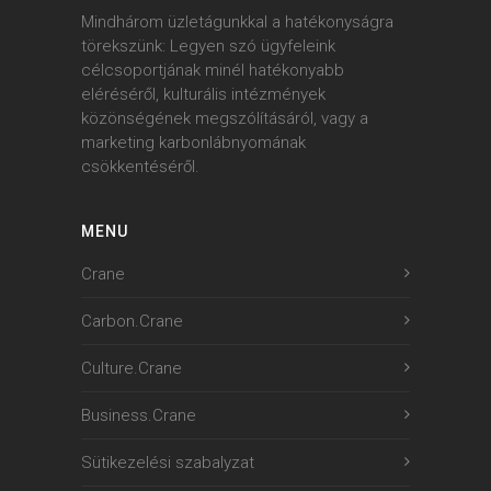
Mindhárom üzletágunkkal a hatékonyságra
törekszünk: Legyen szó ügyfeleink
célcsoportjának minél hatékonyabb
eléréséről, kulturális intézmények
közönségének megszólításáról, vagy a
marketing karbonlábnyomának
csökkentéséről.
MENU
Crane
Carbon.Crane
Culture.Crane
Business.Crane
Sütikezelési szabalyzat