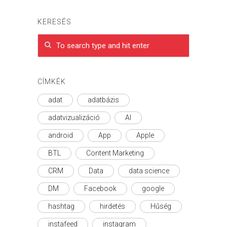
KERESÉS
CÍMKÉK
adat
adatbázis
adatvizualizáció
AI
android
App
Apple
BTL
Content Marketing
CRM
Data
data science
DM
Facebook
google
hashtag
hirdetés
Hűség
instafeed
instagram