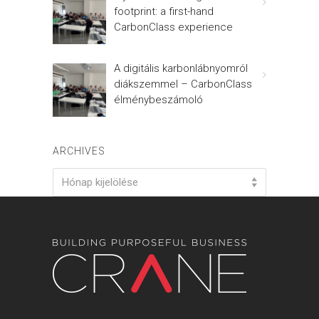
footprint: a first-hand
CarbonClass experience
A digitális karbonlábnyomról
diákszemmel – CarbonClass
élménybeszámoló
ARCHIVES
Archives
Hónap kijelölése