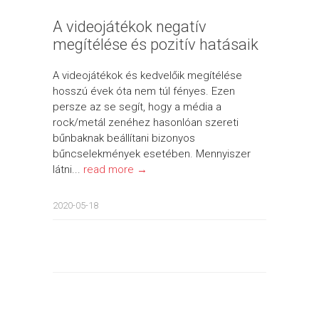
A videojátékok negatív
megítélése és pozitív hatásaik
A videojátékok és kedvelőik megítélése
hosszú évek óta nem túl fényes. Ezen
persze az se segít, hogy a média a
rock/metál zenéhez hasonlóan szereti
bűnbaknak beállítani bizonyos
bűncselekmények esetében. Mennyiszer
látni...
read more →
2020-05-18