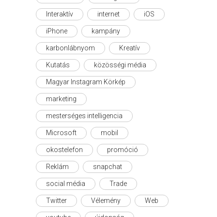
Interaktív
internet
iOS
iPhone
kampány
karbonlábnyom
Kreatív
Kutatás
közösségi média
Magyar Instagram Körkép
marketing
mesterséges intelligencia
Microsoft
mobil
okostelefon
promóció
Reklám
snapchat
social média
Trade
Twitter
Vélemény
Web