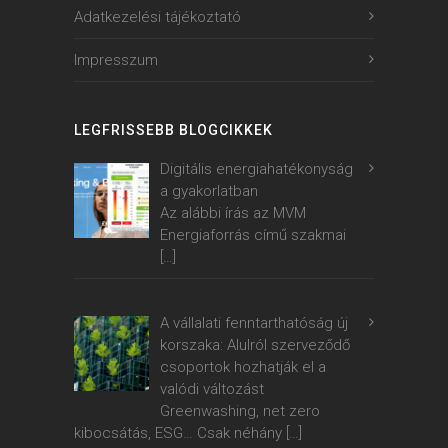
Adatkezelési tájékoztató
Impresszum
LEGFRISSEBB BLOGCIKKEK
Digitális energiahatékonyság
a gyakorlatban
Az alábbi írás az MVM
Energiaforrás című szakmai
[…]
A vállalati fenntarthatóság új
korszaka: Alulról szerveződő
csoportok hozhatják el a
valódi változást
Greenwashing, net zero
kibocsátás, ESG… Csak néhány
[…]