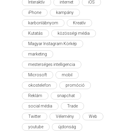
Interaktív
internet
iOS
iPhone
kampány
karbonlábnyom
Kreatív
Kutatás
közösségi média
Magyar Instagram Körkép
marketing
mesterséges intelligencia
Microsoft
mobil
okostelefon
promóció
Reklám
snapchat
social média
Trade
Twitter
Vélemény
Web
youtube
újdonság