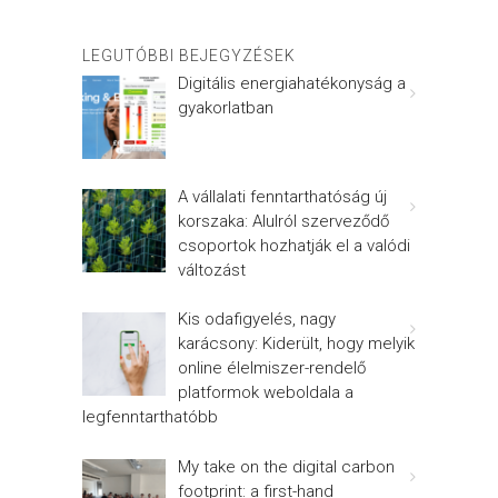
LEGUTÓBBI BEJEGYZÉSEK
Digitális energiahatékonyság a
gyakorlatban
A vállalati fenntarthatóság új
korszaka: Alulról szerveződő
csoportok hozhatják el a valódi
változást
Kis odafigyelés, nagy
karácsony: Kiderült, hogy melyik
online élelmiszer-rendelő
platformok weboldala a
legfenntarthatóbb
My take on the digital carbon
footprint: a first-hand