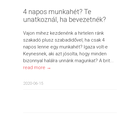
4 napos munkahét? Te
unatkoznál, ha bevezetnék?
Vajon mihez kezdenénk a hirtelen ránk
szakadó plusz szabadidővel, ha csak 4
napos lenne egy munkahét? Igaza volt-e
Keynesnek, aki azt jósolta, hogy minden
bizonnyal halálra unnánk magunkat? A brit...
read more →
2020-06-15