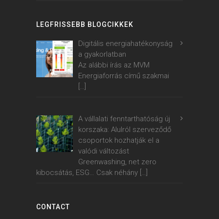
LEGFRISSEBB BLOGCIKKEK
Digitális energiahatékonyság
a gyakorlatban
Az alábbi írás az MVM
Energiaforrás című szakmai
[…]
A vállalati fenntarthatóság új
korszaka: Alulról szerveződő
csoportok hozhatják el a
valódi változást
Greenwashing, net zero
kibocsátás, ESG… Csak néhány
[…]
CONTACT