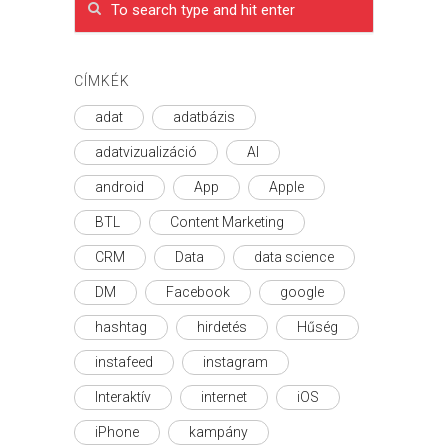
CÍMKÉK
adat
adatbázis
adatvizualizáció
AI
android
App
Apple
BTL
Content Marketing
CRM
Data
data science
DM
Facebook
google
hashtag
hirdetés
Hűség
instafeed
instagram
Interaktív
internet
iOS
iPhone
kampány