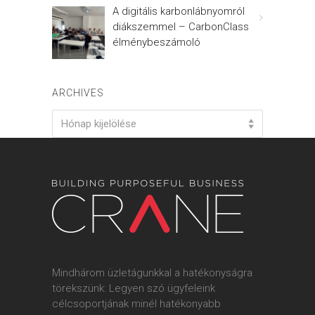
A digitális karbonlábnyomról
diákszemmel – CarbonClass
élménybeszámoló
ARCHIVES
Archives
Hónap kijelölése
Mindhárom üzletágunkkal a hatékonyságra
törekszünk: Legyen szó ügyfeleink
célcsoportjának minél hatékonyabb