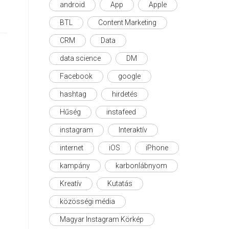
android
App
Apple
BTL
Content Marketing
CRM
Data
data science
DM
Facebook
google
hashtag
hirdetés
Hűség
instafeed
instagram
Interaktív
internet
iOS
iPhone
kampány
karbonlábnyom
Kreatív
Kutatás
közösségi média
Magyar Instagram Körkép