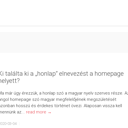
Ki találta ki a „honlap” elnevezést a homepage
helyett?
Ma már úgy érezzük, a honlap szó a magyar nyelv szerves része. A
angol homepage szó magyar megfelelőjének megszületését
azonban hosszú és érdekes történet övezi. Alaposan vissza kell
mennünk az...
read more →
2020-03-04