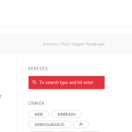
crane.hu
/
Posts Tagged "homepage"
KERESÉS
z
CÍMKÉK
adat
adatbázis
adatvizualizáció
AI