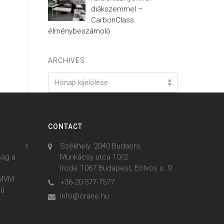
diákszemmel –
CarbonClass
élménybeszámoló
ARCHIVES
Archives
Hónap kijelölése
CONTACT
Székhely: 2040 Budaörs,
ság a
Munkácsy utca 10/2.
Iroda: 1067 Budapest, Eötvös u. 9.
z MVM
+36-20-577-7577
mű
info@crane.hu