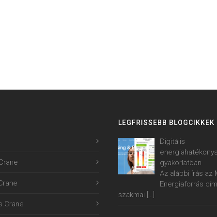
LEGFRISSEBB BLOGCIKKEK
Digitális
energiahatékony
Crane
gyakorlatban
Az alábbi írás a
.Crane
Energiaforrás cí
szakmai
[…]
s.Crane