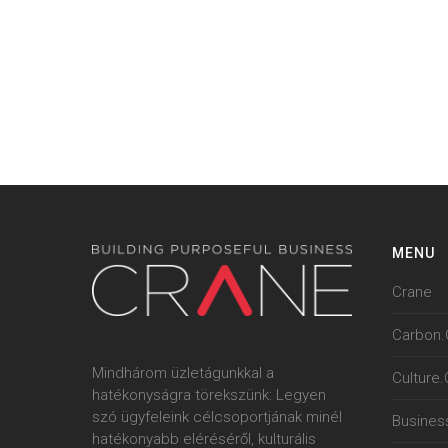
MENU
Crane
Carbon.
Mindhárom üzletágunkkal a
Culture
hatékonyságra törekszünk: Legyen
szó ügyfeleink célcsoportjának minél
Busines
hatékonyabb eléréséről, kulturális