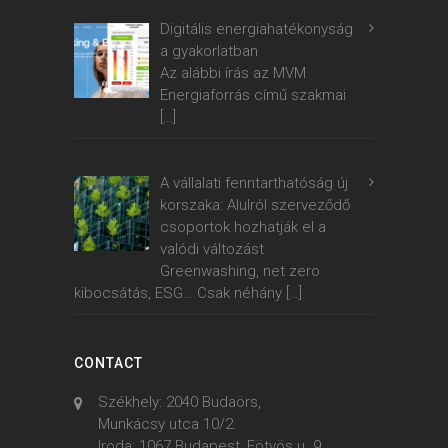
Digitális energiahatékonyság
a gyakorlatban
Az alábbi írás az MVM
Energiaforrás című szakmai
[…]
A vállalati fenntarthatóság új
korszaka: Alulról szerveződő
csoportok hozhatják el a
valódi változást
Greenwashing, net zero
kibocsátás, ESG… Csak néhány
[…]
CONTACT
Székhely: 2040 Budaörs,
Munkácsy utca 10/2.
Iroda: 1067 Budapest, Eötvös u. 9.