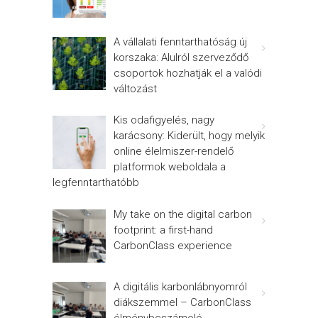
A vállalati fenntarthatóság új
korszaka: Alulról szerveződő
csoportok hozhatják el a valódi
változást
Kis odafigyelés, nagy
karácsony: Kiderült, hogy melyik
online élelmiszer-rendelő
platformok weboldala a
legfenntarthatóbb
My take on the digital carbon
footprint: a first-hand
CarbonClass experience
A digitális karbonlábnyomról
diákszemmel – CarbonClass
élménybeszámoló