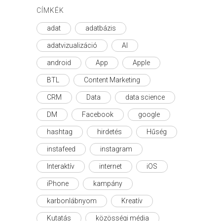
CÍMKÉK
adat
adatbázis
adatvizualizáció
AI
android
App
Apple
BTL
Content Marketing
CRM
Data
data science
DM
Facebook
google
hashtag
hirdetés
Hűség
instafeed
instagram
Interaktív
internet
iOS
iPhone
kampány
karbonlábnyom
Kreatív
Kutatás
közösségi média