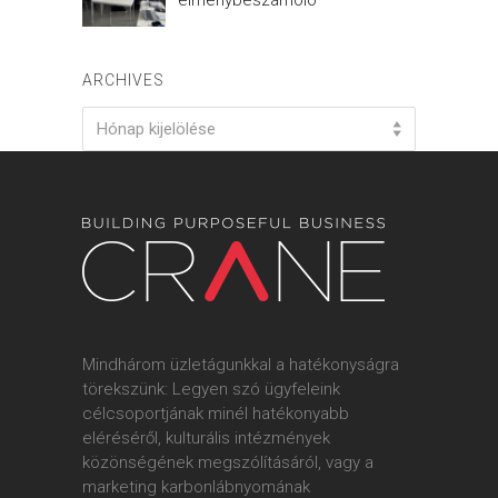
ARCHIVES
Archives
Hónap kijelölése
Mindhárom üzletágunkkal a hatékonyságra
törekszünk: Legyen szó ügyfeleink
célcsoportjának minél hatékonyabb
eléréséről, kulturális intézmények
közönségének megszólításáról, vagy a
marketing karbonlábnyomának