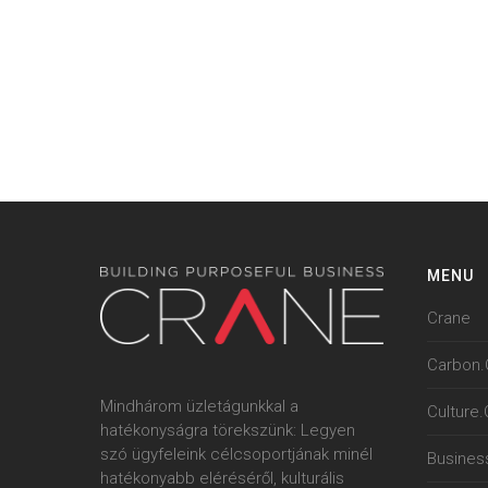
MENU
Crane
Carbon.
Mindhárom üzletágunkkal a
Culture
hatékonyságra törekszünk: Legyen
szó ügyfeleink célcsoportjának minél
Busines
hatékonyabb eléréséről, kulturális