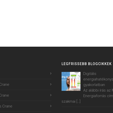
LEGFRISSEBB BLOGCIKKEK
Digitális
energiahatékony
Crane
gyakorlatban
Az alábbi írás a
.Crane
Energiaforrás cí
szakmai
[…]
s.Crane