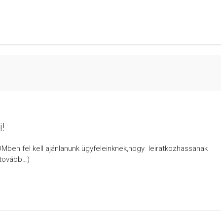
i!
Mben fel kell ajánlanunk ügyfeleinknek,hogy leiratkozhassanak
(tovább…)