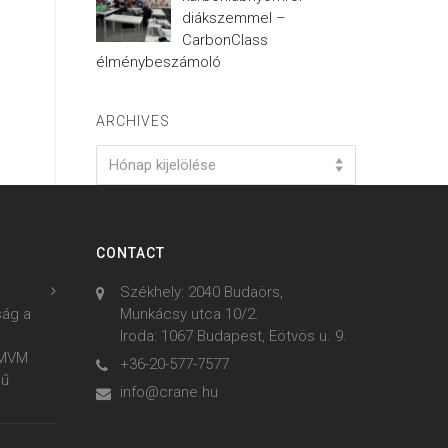
diákszemmel –
CarbonClass
élménybeszámoló
ARCHIVES
Archives
Hónap kijelölése
CONTACT
Székhely: 2040 Budaörs,
ság a
Munkácsy utca 10/2.
Iroda: 1067 Budapest, Eötvös u. 9.
z MVM
+36-20-577-7577
mű
info@crane.hu