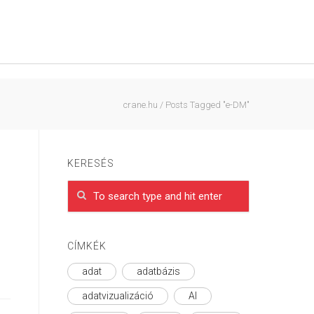
crane.hu
/
Posts Tagged "e-DM"
KERESÉS
CÍMKÉK
adat
adatbázis
adatvizualizáció
AI