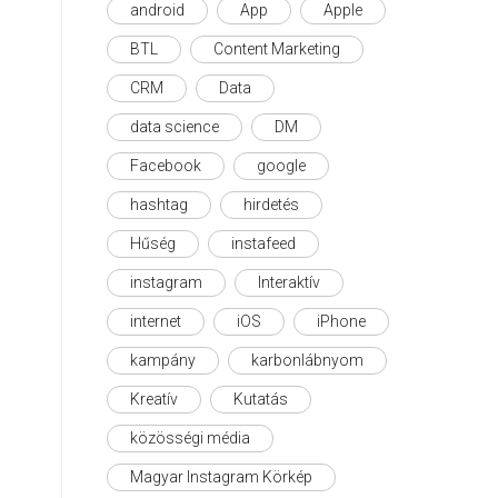
android
App
Apple
BTL
Content Marketing
CRM
Data
data science
DM
Facebook
google
hashtag
hirdetés
Hűség
instafeed
instagram
Interaktív
internet
iOS
iPhone
kampány
karbonlábnyom
Kreatív
Kutatás
közösségi média
Magyar Instagram Körkép