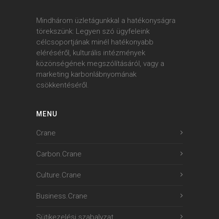
Mindhárom üzletágunkkal a hatékonyságra
törekszünk: Legyen szó ügyfeleink
célcsoportjának minél hatékonyabb
eléréséről, kulturális intézmények
közönségének megszólításáról, vagy a
marketing karbonlábnyomának
csökkentéséről.
MENU
Crane
Carbon.Crane
Culture.Crane
Business.Crane
Sütikezelési szabalyzat