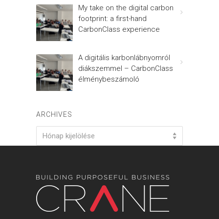
My take on the digital carbon
footprint: a first-hand
CarbonClass experience
A digitális karbonlábnyomról
diákszemmel – CarbonClass
élménybeszámoló
ARCHIVES
Archives
Hónap kijelölése