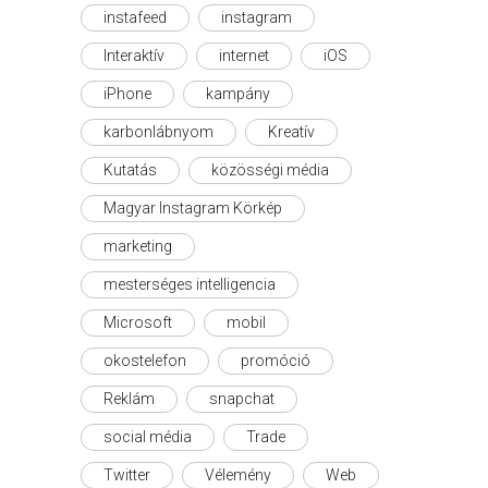
instafeed
instagram
Interaktív
internet
iOS
iPhone
kampány
karbonlábnyom
Kreatív
Kutatás
közösségi média
Magyar Instagram Körkép
marketing
mesterséges intelligencia
Microsoft
mobil
okostelefon
promóció
Reklám
snapchat
social média
Trade
Twitter
Vélemény
Web