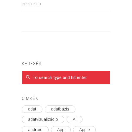
2022-05-30
KERESÉS
CÍMKÉK
adat
adatbázis
adatvizualizáció
AI
android
App
Apple