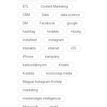
BTL
Content Marketing
CRM
Data
data science
DM
Facebook
google
hashtag
hirdetés
Hűség
instafeed
instagram
Interaktív
internet
iOS
iPhone
kampány
karbonlábnyom
Kreatív
Kutatás
közösségi média
Magyar Instagram Körkép
marketing
mesterséges intelligencia
Microsoft
mobil