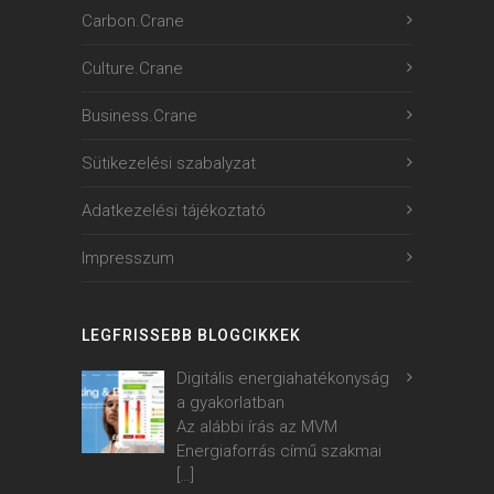
Carbon.Crane
Culture.Crane
Business.Crane
Sütikezelési szabalyzat
Adatkezelési tájékoztató
Impresszum
LEGFRISSEBB BLOGCIKKEK
Digitális energiahatékonyság
a gyakorlatban
Az alábbi írás az MVM
Energiaforrás című szakmai
[…]