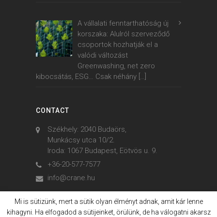
A vállalati fenntarthatóság új
korszaka: Alulról szerveződő
csoportok hozhatják el a
valódi változást
Greenwashing, net zero
kibocsátás, ESG… Csak néhány
[…]
CONTACT
Székhely: 2040 Budaörs,
Munkácsy utca 10/2.
Iroda: 1067 Budapest, Eötvös u. 9.
+36-20-577-7577
info@crane.hu
Mi is sütizünk, mert a sütik olyan élményt adnak, amit kár lenne
kihagyni. Ha elfogadod a sütijeinket, örülünk, de ha válogatni akarsz