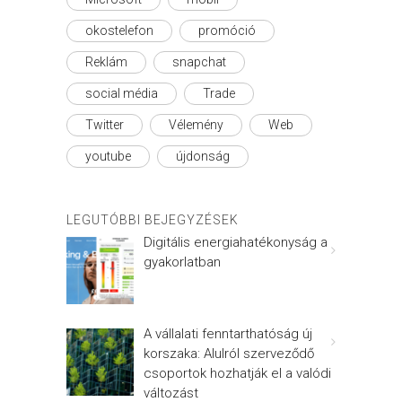
okostelefon
promóció
Reklám
snapchat
social média
Trade
Twitter
Vélemény
Web
youtube
újdonság
LEGUTÓBBI BEJEGYZÉSEK
Digitális energiahatékonyság a
gyakorlatban
A vállalati fenntarthatóság új
korszaka: Alulról szerveződő
csoportok hozhatják el a valódi
változást