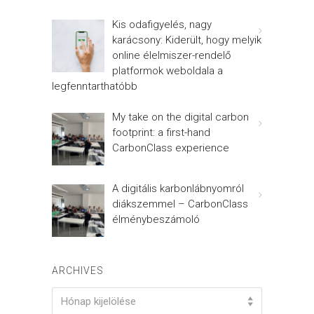
Kis odafigyelés, nagy
karácsony: Kiderült, hogy melyik
online élelmiszer-rendelő
platformok weboldala a
legfenntarthatóbb
My take on the digital carbon
footprint: a first-hand
CarbonClass experience
A digitális karbonlábnyomról
diákszemmel – CarbonClass
élménybeszámoló
ARCHIVES
Archives
Hónap kijelölése