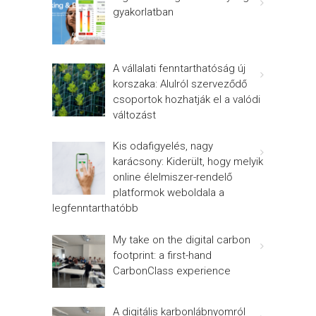
gyakorlatban
A vállalati fenntarthatóság új
korszaka: Alulról szerveződő
csoportok hozhatják el a valódi
változást
Kis odafigyelés, nagy
karácsony: Kiderült, hogy melyik
online élelmiszer-rendelő
platformok weboldala a
legfenntarthatóbb
My take on the digital carbon
footprint: a first-hand
CarbonClass experience
A digitális karbonlábnyomról