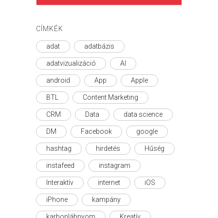
CÍMKÉK
adat
adatbázis
adatvizualizáció
AI
android
App
Apple
BTL
Content Marketing
CRM
Data
data science
DM
Facebook
google
hashtag
hirdetés
Hűség
instafeed
instagram
Interaktív
internet
iOS
iPhone
kampány
karbonlábnyom
Kreatív