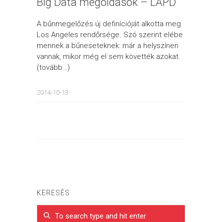
Big Data megoldások – LAPD
A bűnmegelőzés új definícióját alkotta meg
Los Angeles rendőrsége. Szó szerint elébe
mennek a bűneseteknek: már a helyszínen
vannak, mikor még el sem követték azokat.
(tovább…)
2014-10-13
KERESÉS