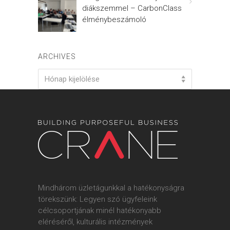
diákszemmel – CarbonClass
élménybeszámoló
ARCHIVES
Archives
Hónap kijelölése
Mindhárom üzletágunkkal a hatékonyságra
törekszünk: Legyen szó ügyfeleink
célcsoportjának minél hatékonyabb
eléréséről, kulturális intézmények