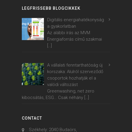
LEGFRISSEBB BLOGCIKKEK
Digitális energiahatékonyság
a gyakorlatban
Az alábbi írás az MVM
Energiaforrás című szakmai
[…]
A vállalati fenntarthatóság új
korszaka: Alulról szerveződő
csoportok hozhatják el a
valódi változást
Greenwashing, net zero
kibocsátás, ESG… Csak néhány
[…]
CONTACT
Székhely: 2040 Budaörs,