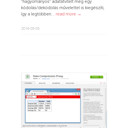
“hagyományos” adatátvitelt még egy
kódolás/dekódolás művelettel is kiegészíti,
így a legtöbben...
read more →
2016-05-05