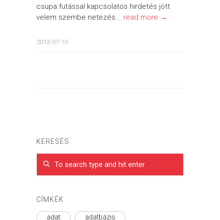
csupa futással kapcsolatos hirdetés jött
velem szembe netezés...
read more →
2013-07-10
KERESÉS
CÍMKÉK
adat
adatbázis