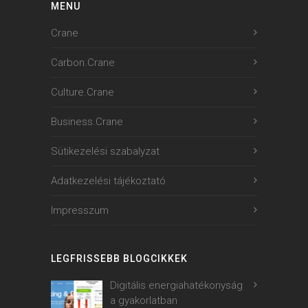
MENU
Crane
Carbon.Crane
Culture.Crane
Business.Crane
Sütikezelési szabalyzat
Adatkezelési tájékoztató
Impresszum
LEGFRISSEBB BLOGCIKKEK
Digitális energiahatékonyság
a gyakorlatban