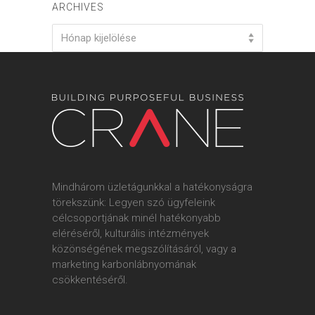
ARCHIVES
Archives
Hónap kijelölése
Mindhárom üzletágunkkal a hatékonyságra
törekszünk: Legyen szó ügyfeleink
célcsoportjának minél hatékonyabb
eléréséről, kulturális intézmények
közönségének megszólításáról, vagy a
marketing karbonlábnyomának
csökkentéséről.