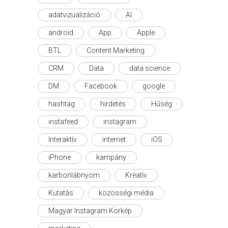
adatvizualizáció
AI
android
App
Apple
BTL
Content Marketing
CRM
Data
data science
DM
Facebook
google
hashtag
hirdetés
Hűség
instafeed
instagram
Interaktív
internet
iOS
iPhone
kampány
karbonlábnyom
Kreatív
Kutatás
közösségi média
Magyar Instagram Körkép