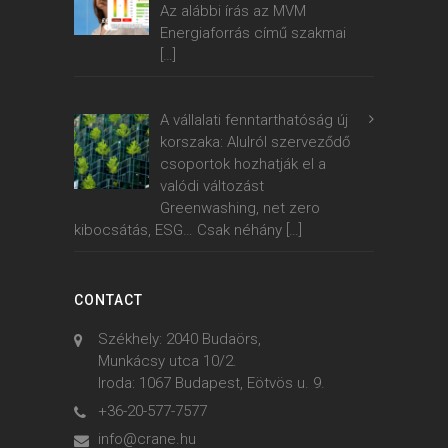
Az alábbi írás az MVM
Energiaforrás című szakmai
[…]
A vállalati fenntarthatóság új
korszaka: Alulról szerveződő
csoportok hozhatják el a
valódi változást
Greenwashing, net zero
kibocsátás, ESG… Csak néhány
[…]
CONTACT
Székhely: 2040 Budaörs,
Munkácsy utca 10/2.
Iroda: 1067 Budapest, Eötvös u. 9.
+36-20-577-7577
info@crane.hu