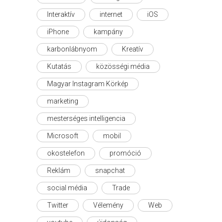
Interaktív
internet
iOS
iPhone
kampány
karbonlábnyom
Kreatív
Kutatás
közösségi média
Magyar Instagram Körkép
marketing
mesterséges intelligencia
Microsoft
mobil
okostelefon
promóció
Reklám
snapchat
social média
Trade
Twitter
Vélemény
Web