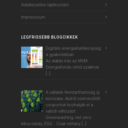
Adatkezelési tájékoztató
Impresszum
LEGFRISSEBB BLOGCIKKEK
Digitális energiahatékonyság
a gyakorlatban
Az alábbi írás az MVM
Energiaforrás című szakmai
[…]
A vállalati fenntarthatóság új
korszaka: Alulról szerveződő
csoportok hozhatják el a
valódi változást
Greenwashing, net zero
kibocsátás, ESG… Csak néhány
[…]