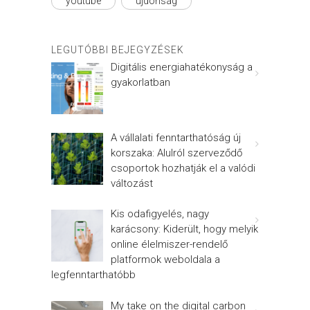
youtube
újdonság
LEGUTÓBBI BEJEGYZÉSEK
Digitális energiahatékonyság a
gyakorlatban
A vállalati fenntarthatóság új
korszaka: Alulról szerveződő
csoportok hozhatják el a valódi
változást
Kis odafigyelés, nagy
karácsony: Kiderült, hogy melyik
online élelmiszer-rendelő
platformok weboldala a
legfenntarthatóbb
My take on the digital carbon