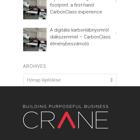
footprint: a first-hand
CarbonClass experience
A digitális karbonlábnyomról
diákszemmel – CarbonClass
élménybeszámoló
ARCHIVES
Archives
Hónap kijelölése