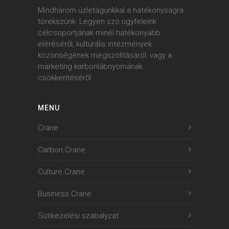
Mindhárom üzletágunkkal a hatékonyságra
törekszünk: Legyen szó ügyfeleink
célcsoportjának minél hatékonyabb
eléréséről, kulturális intézmények
közönségének megszólításáról, vagy a
marketing karbonlábnyomának
csökkentéséről.
MENU
Crane
Carbon.Crane
Culture.Crane
Business.Crane
Sütikezelési szabalyzat