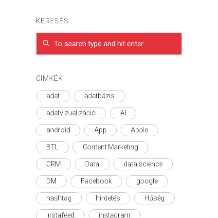
KERESÉS
CÍMKÉK
adat
adatbázis
adatvizualizáció
AI
android
App
Apple
BTL
Content Marketing
CRM
Data
data science
DM
Facebook
google
hashtag
hirdetés
Hűség
instafeed
instagram