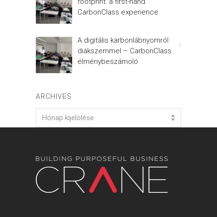
footprint: a first-hand
CarbonClass experience
A digitális karbonlábnyomról
diákszemmel – CarbonClass
élménybeszámoló
ARCHIVES
Archives
Hónap kijelölése