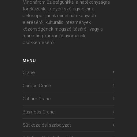
Mindhárom üzletágunkkal a hatékonyságra
törekszünk: Legyen szó ügyfeleink
célcsoportjának minél hatékonyabb
eléréséről, kulturális intézmények
közönségének megszólításáról, vagy a
marketing karbonlábnyomának
csökkentéséről.
MENU
Crane
Carbon.Crane
Culture.Crane
Business.Crane
Sütikezelési szabalyzat