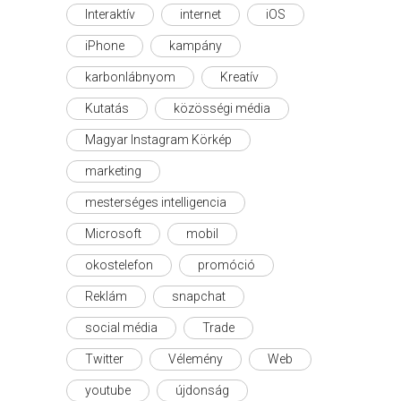
Interaktív
internet
iOS
iPhone
kampány
karbonlábnyom
Kreatív
Kutatás
közösségi média
Magyar Instagram Körkép
marketing
mesterséges intelligencia
Microsoft
mobil
okostelefon
promóció
Reklám
snapchat
social média
Trade
Twitter
Vélemény
Web
youtube
újdonság