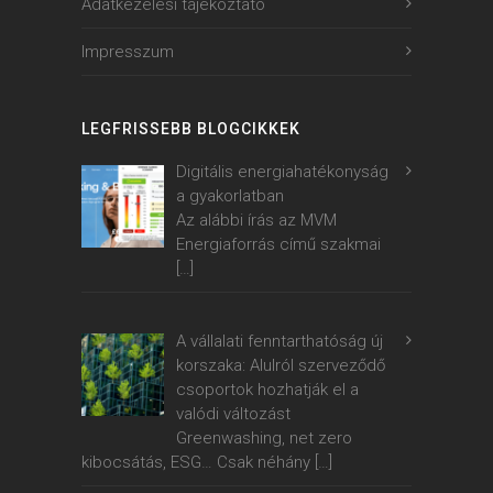
Adatkezelési tájékoztató
Impresszum
LEGFRISSEBB BLOGCIKKEK
Digitális energiahatékonyság
a gyakorlatban
Az alábbi írás az MVM
Energiaforrás című szakmai
[…]
A vállalati fenntarthatóság új
korszaka: Alulról szerveződő
csoportok hozhatják el a
valódi változást
Greenwashing, net zero
kibocsátás, ESG… Csak néhány
[…]