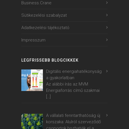
Business.Crane
Sütikezelési szabalyzat
Adatkezelési tájékoztató
Impresszum
LEGFRISSEBB BLOGCIKKEK
Digitális energiahatékonyság
a gyakorlatban
Az alábbi írás az MVM
Energiaforrás című szakmai
[…]
A vállalati fenntarthatóság új
korszaka: Alulról szerveződő
csoportok hozhatják el a