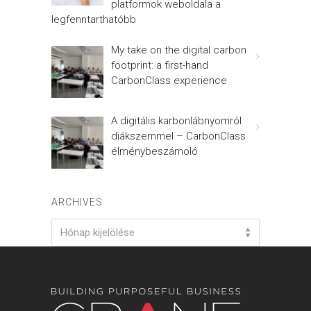
platformok weboldala a
legfenntarthatóbb
My take on the digital carbon
footprint: a first-hand
CarbonClass experience
A digitális karbonlábnyomról
diákszemmel – CarbonClass
élménybeszámoló
ARCHIVES
Archives
Hónap kijelölése