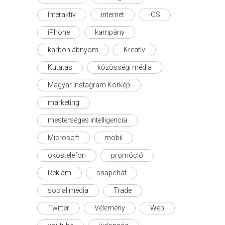
Interaktív
internet
iOS
iPhone
kampány
karbonlábnyom
Kreatív
Kutatás
közösségi média
Magyar Instagram Körkép
marketing
mesterséges intelligencia
Microsoft
mobil
okostelefon
promóció
Reklám
snapchat
social média
Trade
Twitter
Vélemény
Web