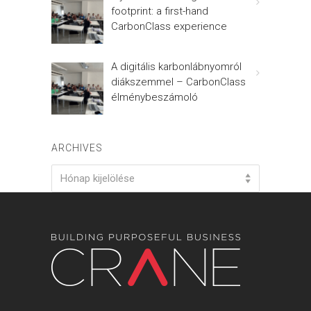
footprint: a first-hand
CarbonClass experience
A digitális karbonlábnyomról
diákszemmel – CarbonClass
élménybeszámoló
ARCHIVES
Archives
Hónap kijelölése