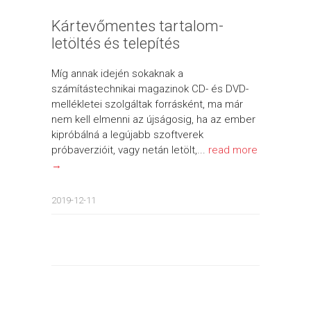
Kártevőmentes tartalom-
letöltés és telepítés
Míg annak idején sokaknak a
számítástechnikai magazinok CD- és DVD-
mellékletei szolgáltak forrásként, ma már
nem kell elmenni az újságosig, ha az ember
kipróbálná a legújabb szoftverek
próbaverzióit, vagy netán letölt,...
read more
→
2019-12-11