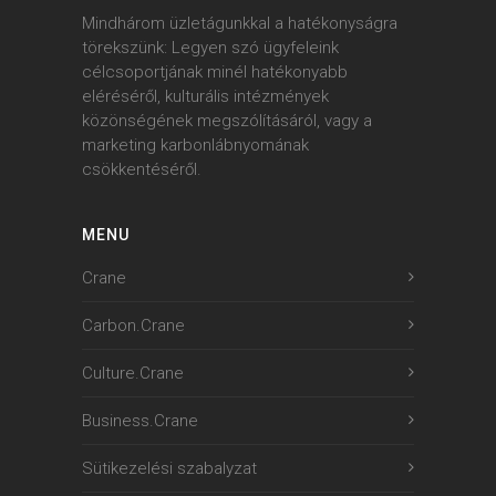
Mindhárom üzletágunkkal a hatékonyságra
törekszünk: Legyen szó ügyfeleink
célcsoportjának minél hatékonyabb
eléréséről, kulturális intézmények
közönségének megszólításáról, vagy a
marketing karbonlábnyomának
csökkentéséről.
MENU
Crane
Carbon.Crane
Culture.Crane
Business.Crane
Sütikezelési szabalyzat