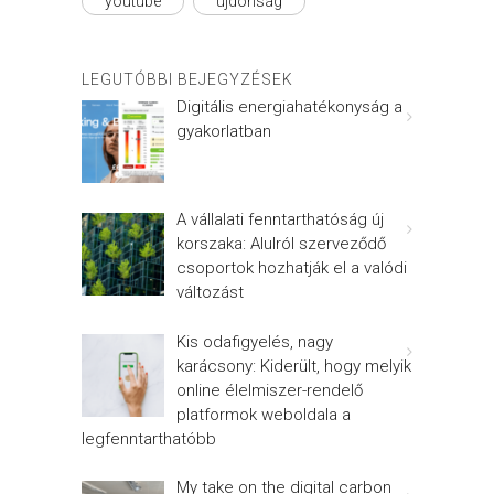
youtube
újdonság
LEGUTÓBBI BEJEGYZÉSEK
Digitális energiahatékonyság a
gyakorlatban
A vállalati fenntarthatóság új
korszaka: Alulról szerveződő
csoportok hozhatják el a valódi
változást
Kis odafigyelés, nagy
karácsony: Kiderült, hogy melyik
online élelmiszer-rendelő
platformok weboldala a
legfenntarthatóbb
My take on the digital carbon