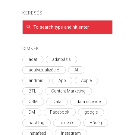
KERESÉS
CÍMKÉK
adat
adatbázis
adatvizualizáció
AI
android
App
Apple
BTL
Content Marketing
CRM
Data
data science
DM
Facebook
google
hashtag
hirdetés
Hűség
instafeed
instagram