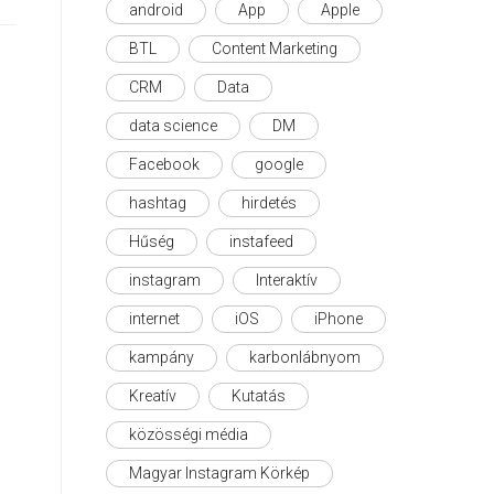
android
App
Apple
BTL
Content Marketing
CRM
Data
data science
DM
Facebook
google
hashtag
hirdetés
Hűség
instafeed
instagram
Interaktív
internet
iOS
iPhone
kampány
karbonlábnyom
Kreatív
Kutatás
közösségi média
Magyar Instagram Körkép