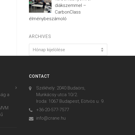
diákszemmel –
CarbonClass
élménybeszámoló
ARCHIVES
Archives
Hónap kijelölése
CONTACT
Székhely: 2040 Budaörs,
ság a
Munkácsy utca 10/2.
Iroda: 1067 Budapest, Eötvös u. 9.
z MVM
+36-20-577-7577
mű
info@crane.hu