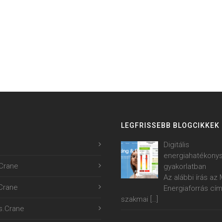
LEGFRISSEBB BLOGCIKKEK
Digitális
energiahatékony
Crane
gyakorlatban
Az alábbi írás a
.Crane
Energiaforrás cí
szakmai
[…]
s.Crane