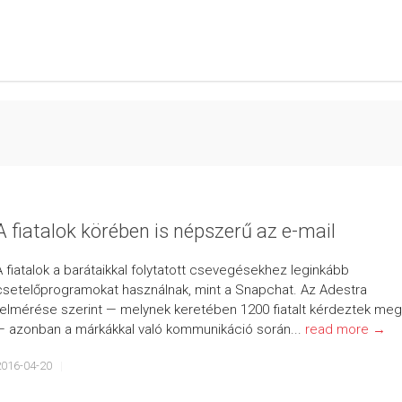
A fiatalok körében is népszerű az e-mail
A fiatalok a barátaikkal folytatott csevegésekhez leginkább
csetelőprogramokat használnak, mint a Snapchat. Az Adestra
felmérése szerint — melynek keretében 1200 fiatalt kérdeztek meg
— azonban a márkákkal való kommunikáció során...
read more →
2016-04-20