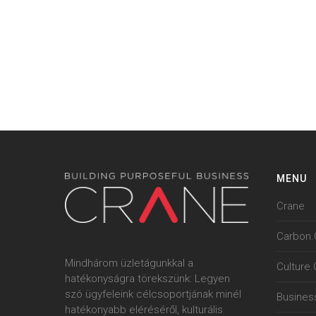
MENU
Crane
Carbon.
Mindhárom üzletágunkkal a
Culture
hatékonyságra törekszünk: Legyen
szó ügyfeleink célcsoportjának minél
Busines
hatékonyabb eléréséről, kulturális