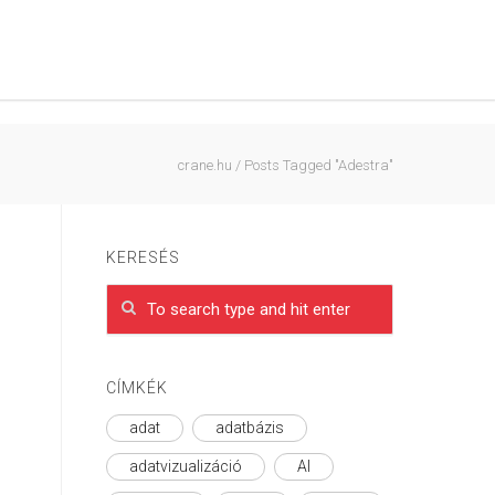
crane.hu
/
Posts Tagged "Adestra"
KERESÉS
CÍMKÉK
adat
adatbázis
adatvizualizáció
AI