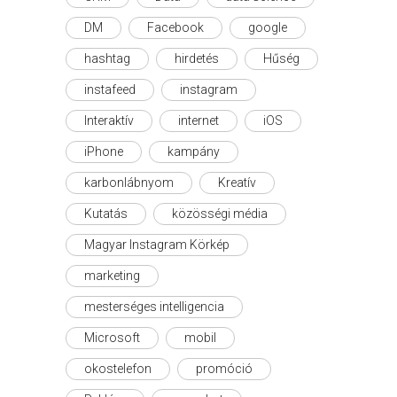
DM
Facebook
google
hashtag
hirdetés
Hűség
instafeed
instagram
Interaktív
internet
iOS
iPhone
kampány
karbonlábnyom
Kreatív
Kutatás
közösségi média
Magyar Instagram Körkép
marketing
mesterséges intelligencia
Microsoft
mobil
okostelefon
promóció