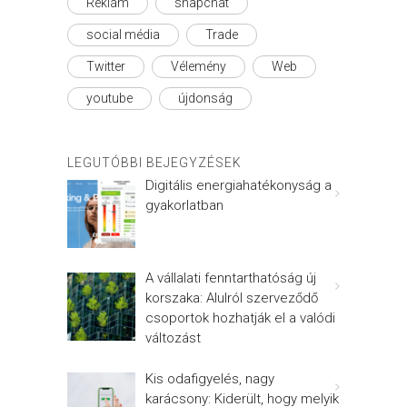
Reklám
snapchat
social média
Trade
Twitter
Vélemény
Web
youtube
újdonság
LEGUTÓBBI BEJEGYZÉSEK
Digitális energiahatékonyság a
gyakorlatban
A vállalati fenntarthatóság új
korszaka: Alulról szerveződő
csoportok hozhatják el a valódi
változást
Kis odafigyelés, nagy
karácsony: Kiderült, hogy melyik