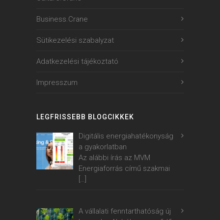
Business.Crane
Sütikezelési szabalyzat
Adatkezelési tájékoztató
Impresszum
LEGFRISSEBB BLOGCIKKEK
Digitális energiahatékonyság
a gyakorlatban
Az alábbi írás az MVM
Energiaforrás című szakmai
[…]
A vállalati fenntarthatóság új