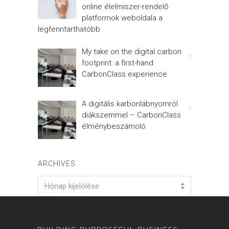
online élelmiszer-rendelő
platformok weboldala a
legfenntarthatóbb
My take on the digital carbon
footprint: a first-hand
CarbonClass experience
A digitális karbonlábnyomról
diákszemmel – CarbonClass
élménybeszámoló
ARCHIVES
Archives
Hónap kijelölése