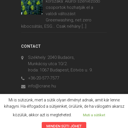
korszaka: Alulról szerveződő
csoportok hozhatják el a
valódi változást
Greenwashing, net zero
kibocsátás, ESG… Csak néhány
[…]
CONTACT
Székhely: 2040 Budaörs,
Munkácsy utca 10/2.
Iroda: 1067 Budapest, Eötvös u. 9.
+36-20-577-7577
info@crane.hu
Mi is sütizünk, mert a sütik olyan élményt adnak, amit kár lenne
kihagyni. Ha elfogadod a sütijeinket, örülünk, de ha válogatni akarsz
© 2006. - 2023. Crane International
közülük, akkor azt is megteheted.
Muti a sütiket
MINDEN SÜTI JÖHET