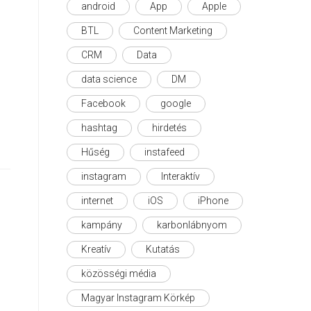
android
App
Apple
BTL
Content Marketing
CRM
Data
data science
DM
Facebook
google
hashtag
hirdetés
Hűség
instafeed
instagram
Interaktív
internet
iOS
iPhone
kampány
karbonlábnyom
Kreatív
Kutatás
közösségi média
Magyar Instagram Körkép