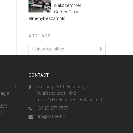
diákszemmel –
CarbonClass
élménybeszámoló
ARCHIVES
Archives
Hónap kijelölése
CONTACT
Székhely: 2040 Budaörs,
ság a
Munkácsy utca 10/2.
Iroda: 1067 Budapest, Eötvös u. 9.
z MVM
+36-20-577-7577
mű
info@crane.hu