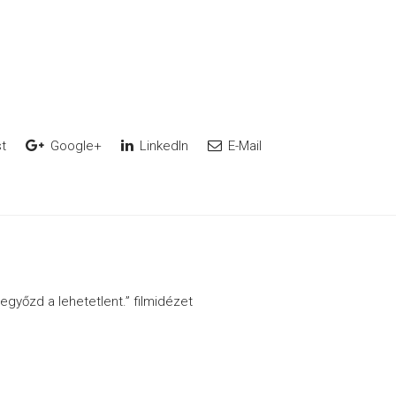
t
Google+
LinkedIn
E-Mail
legyőzd a lehetetlent.” filmidézet