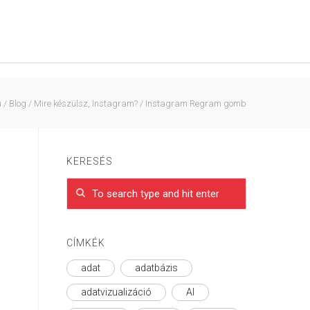
u
/
Blog
/
Mire készülsz, Instagram?
/
Instagram Regram gomb
KERESÉS
CÍMKÉK
adat
adatbázis
adatvizualizáció
AI