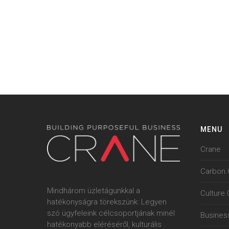
MENU
Crane
Carbon.
Mindhárom üzletágunkkal a
Culture
hatékonyságra törekszünk: Legyen
szó ügyfeleink célcsoportjának minél
Busines
hatékonyabb eléréséről, kulturális