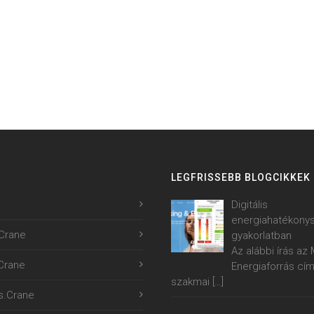
LEGFRISSEBB BLOGCIKKEK
Digitális
energiahatékony
Crane
gyakorlatban
Az alábbi írás a
.Crane
Energiaforrás cí
szakmai
[…]
s.Crane