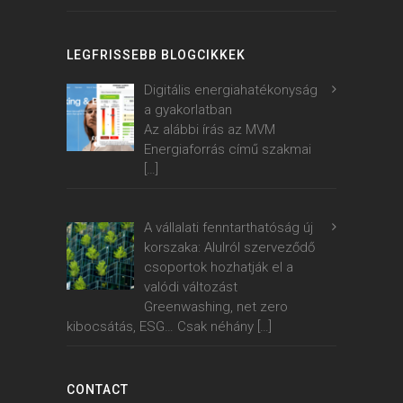
LEGFRISSEBB BLOGCIKKEK
Digitális energiahatékonyság
a gyakorlatban
Az alábbi írás az MVM
Energiaforrás című szakmai
[…]
A vállalati fenntarthatóság új
korszaka: Alulról szerveződő
csoportok hozhatják el a
valódi változást
Greenwashing, net zero
kibocsátás, ESG… Csak néhány
[…]
CONTACT