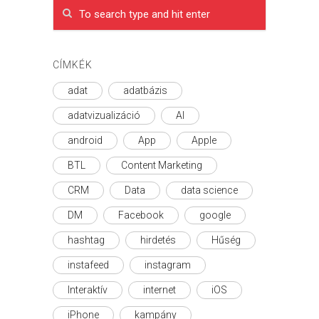
CÍMKÉK
adat
adatbázis
adatvizualizáció
AI
android
App
Apple
BTL
Content Marketing
CRM
Data
data science
DM
Facebook
google
hashtag
hirdetés
Hűség
instafeed
instagram
Interaktív
internet
iOS
iPhone
kampány