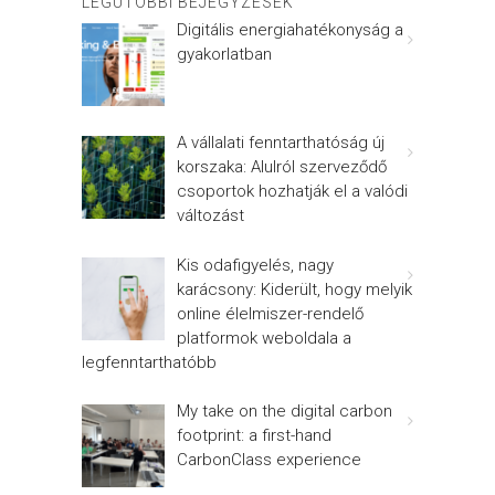
LEGUTÓBBI BEJEGYZÉSEK
Digitális energiahatékonyság a
gyakorlatban
A vállalati fenntarthatóság új
korszaka: Alulról szerveződő
csoportok hozhatják el a valódi
változást
Kis odafigyelés, nagy
karácsony: Kiderült, hogy melyik
online élelmiszer-rendelő
platformok weboldala a
legfenntarthatóbb
My take on the digital carbon
footprint: a first-hand
CarbonClass experience