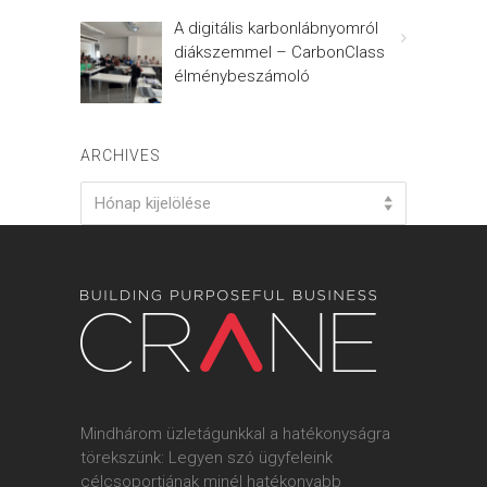
A digitális karbonlábnyomról
diákszemmel – CarbonClass
élménybeszámoló
ARCHIVES
Archives
Hónap kijelölése
Mindhárom üzletágunkkal a hatékonyságra
törekszünk: Legyen szó ügyfeleink
célcsoportjának minél hatékonyabb