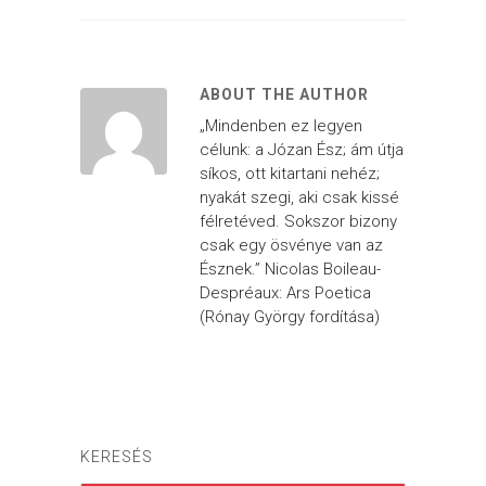
ABOUT THE AUTHOR
„Mindenben ez legyen
célunk: a Józan Ész; ám útja
síkos, ott kitartani nehéz;
nyakát szegi, aki csak kissé
félretéved. Sokszor bizony
csak egy ösvénye van az
Észnek.” Nicolas Boileau-
Despréaux: Ars Poetica
(Rónay György fordítása)
KERESÉS