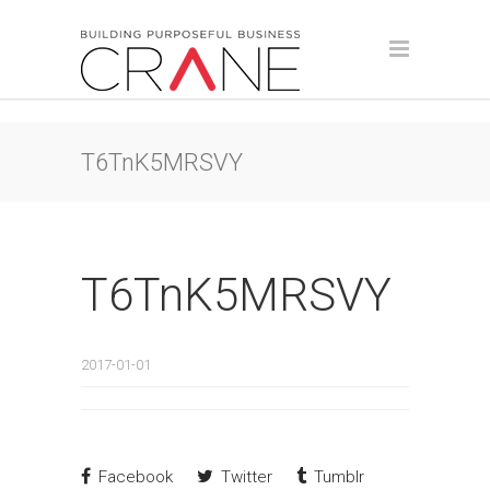
T6TnK5MRSVY
T6TnK5MRSVY
2017-01-01
Facebook
Twitter
Tumblr