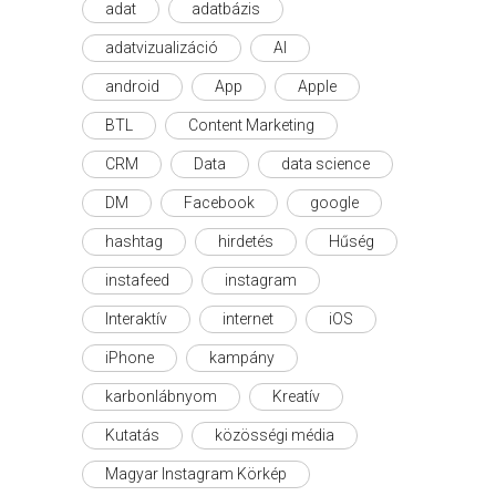
adat
adatbázis
adatvizualizáció
AI
android
App
Apple
BTL
Content Marketing
CRM
Data
data science
DM
Facebook
google
hashtag
hirdetés
Hűség
instafeed
instagram
Interaktív
internet
iOS
iPhone
kampány
karbonlábnyom
Kreatív
Kutatás
közösségi média
Magyar Instagram Körkép