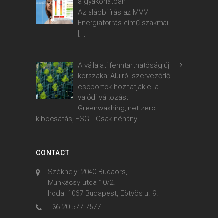
a gyakorlatban
Az alábbi írás az MVM
Energiaforrás című szakmai
[…]
A vállalati fenntarthatóság új
korszaka: Alulról szerveződő
csoportok hozhatják el a
valódi változást
Greenwashing, net zero
kibocsátás, ESG… Csak néhány
[…]
CONTACT
Székhely: 2040 Budaörs,
Munkácsy utca 10/2.
Iroda: 1067 Budapest, Eötvös u. 9.
+36-20-577-7577