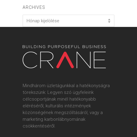
ARCHIVES
Archives
Hónap kijelölése
Mindhárom üzletágunkkal a hatékonyságra
törekszünk: Legyen szó ügyfeleink
célcsoportjának minél hatékonyabb
eléréséről, kulturális intézmények
közönségének megszólításáról, vagy a
marketing karbonlábnyomának
csökkentéséről.