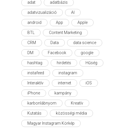
adat
adatbázis
adatvizualizáció
AI
android
App
Apple
BTL
Content Marketing
CRM
Data
data science
DM
Facebook
google
hashtag
hirdetés
Hűség
instafeed
instagram
Interaktív
internet
iOS
iPhone
kampány
karbonlábnyom
Kreatív
Kutatás
közösségi média
Magyar Instagram Körkép