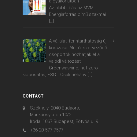
a gyakorlatban
Az alábbi írás az MVM
Energiaforrás című szakmai
[…]
A vállalati fenntarthatóság új
korszaka: Alulról szerveződő
csoportok hozhatják el a
valódi változást
Greenwashing, net zero
kibocsátás, ESG… Csak néhány
[…]
CONTACT
Székhely: 2040 Budaörs,
Munkácsy utca 10/2.
Iroda: 1067 Budapest, Eötvös u. 9.
+36-20-577-7577