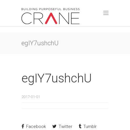
egIY7ushchU
egIY7ushchU
2017-01-01
Facebook
Twitter
Tumblr