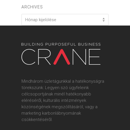
ARCHIVES
Archives
Hónap kijelölése
Mindhárom üzletágunkkal a hatékonyságra
törekszünk: Legyen szó ügyfeleink
célcsoportjának minél hatékonyabb
eléréséről, kulturális intézmények
közönségének megszólításáról, vagy a
marketing karbonlábnyomának
csökkentéséről.