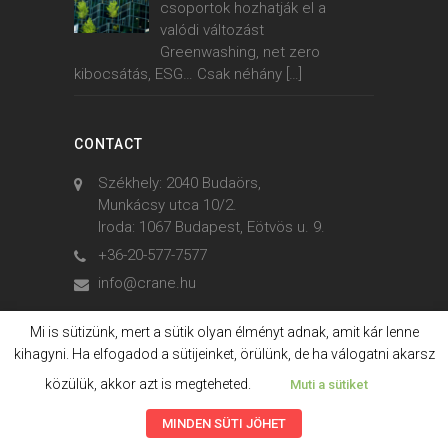
csoportok hozhatják el a
valódi változást
Greenwashing, net zero
kibocsátás, ESG… Csak néhány
[…]
CONTACT
Székhely: 2040 Budaörs,
Munkácsy utca 10/2.
Iroda: 1067 Budapest, Eötvös u. 9.
+36-20-577-7577
info@crane.hu
Mi is sütizünk, mert a sütik olyan élményt adnak, amit kár lenne
kihagyni. Ha elfogadod a sütijeinket, örülünk, de ha válogatni akarsz
© 2006. - 2023. Crane International
közülük, akkor azt is megteheted.
Muti a sütiket
MINDEN SÜTI JÖHET