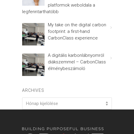
platformok weboldala a
legfenntarthatóbb
My take on the digital carbon
footprint: a first-hand
CarbonClass experience
A digitális karbonlábnyomról
diákszemmel – CarbonClass
élménybeszámoló
ARCHIVES
Archives
Hónap kijelölése