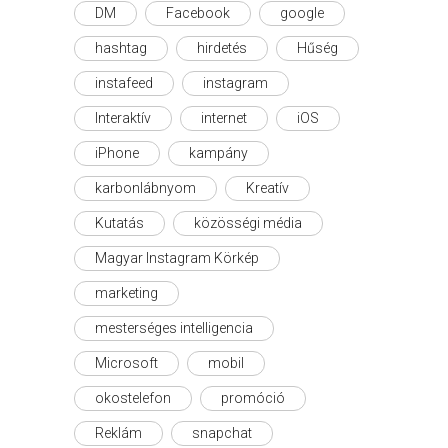
DM
Facebook
google
hashtag
hirdetés
Hűség
instafeed
instagram
Interaktív
internet
iOS
iPhone
kampány
karbonlábnyom
Kreatív
Kutatás
közösségi média
Magyar Instagram Körkép
marketing
mesterséges intelligencia
Microsoft
mobil
okostelefon
promóció
Reklám
snapchat