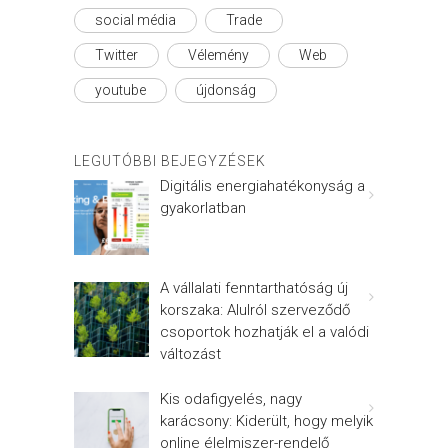
social média
Trade
Twitter
Vélemény
Web
youtube
újdonság
LEGUTÓBBI BEJEGYZÉSEK
Digitális energiahatékonyság a
gyakorlatban
A vállalati fenntarthatóság új
korszaka: Alulról szerveződő
csoportok hozhatják el a valódi
változást
Kis odafigyelés, nagy
karácsony: Kiderült, hogy melyik
online élelmiszer-rendelő