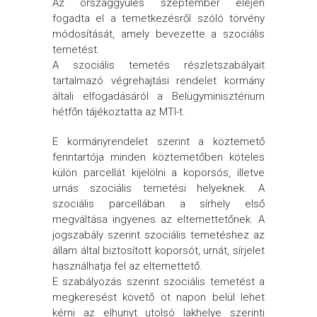
Az országgyűlés szeptember elején
fogadta el a temetkezésről szóló törvény
módosítását, amely bevezette a szociális
temetést.
A szociális temetés részletszabályait
tartalmazó végrehajtási rendelet kormány
általi elfogadásáról a Belügyminisztérium
hétfőn tájékoztatta az MTI-t.
E kormányrendelet szerint a köztemető
fenntartója minden köztemetőben köteles
külön parcellát kijelölni a koporsós, illetve
urnás szociális temetési helyeknek. A
szociális parcellában a sírhely első
megváltása ingyenes az eltemettetőnek. A
jogszabály szerint szociális temetéshez az
állam által biztosított koporsót, urnát, sírjelet
használhatja fel az eltemettető.
E szabályozás szerint szociális temetést a
megkeresést követő öt napon belül lehet
kérni az elhunyt utolsó lakhelye szerinti