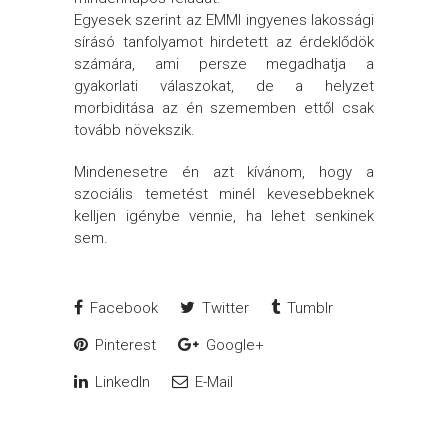
Egyesek szerint az EMMI ingyenes lakossági
sírásó tanfolyamot hirdetett az érdeklődök
számára, ami persze megadhatja a
gyakorlati válaszokat, de a helyzet
morbiditása az én szememben ettől csak
tovább növekszik.
Mindenesetre én azt kívánom, hogy a
szociális temetést minél kevesebbeknek
kelljen igénybe vennie, ha lehet senkinek
sem.
Facebook
Twitter
Tumblr
Pinterest
Google+
LinkedIn
E-Mail