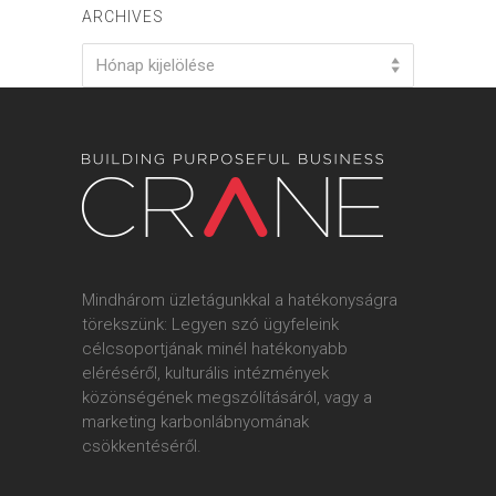
ARCHIVES
Archives
Hónap kijelölése
Mindhárom üzletágunkkal a hatékonyságra
törekszünk: Legyen szó ügyfeleink
célcsoportjának minél hatékonyabb
eléréséről, kulturális intézmények
közönségének megszólításáról, vagy a
marketing karbonlábnyomának
csökkentéséről.