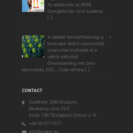
Az alábbi írás az MVM
Energiaforrás című szakmai
[…]
A vállalati fenntarthatóság új
korszaka: Alulról szerveződő
csoportok hozhatják el a
valódi változást
Greenwashing, net zero
kibocsátás, ESG… Csak néhány
[…]
CONTACT
Székhely: 2040 Budaörs,
Munkácsy utca 10/2.
Iroda: 1067 Budapest, Eötvös u. 9.
+36-20-577-7577
info@crane.hu