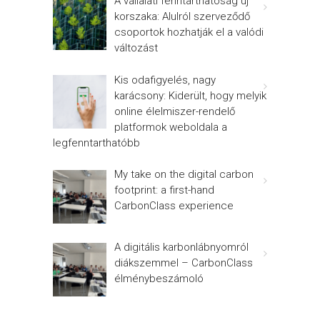
A vállalati fenntarthatóság új
korszaka: Alulról szerveződő
csoportok hozhatják el a valódi
változást
Kis odafigyelés, nagy
karácsony: Kiderült, hogy melyik
online élelmiszer-rendelő
platformok weboldala a
legfenntarthatóbb
My take on the digital carbon
footprint: a first-hand
CarbonClass experience
A digitális karbonlábnyomról
diákszemmel – CarbonClass
élménybeszámoló