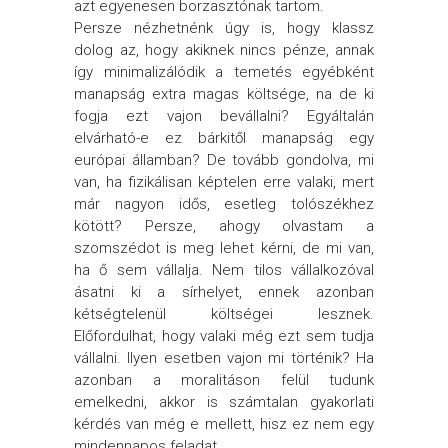
azt egyenesen borzasztónak tartom.
Persze nézhetnénk úgy is, hogy klassz
dolog az, hogy akiknek nincs pénze, annak
így minimalizálódik a temetés egyébként
manapság extra magas költsége, na de ki
fogja ezt vajon bevállalni? Egyáltalán
elvárható-e ez bárkitől manapság egy
európai államban? De tovább gondolva, mi
van, ha fizikálisan képtelen erre valaki, mert
már nagyon idős, esetleg tolószékhez
kötött? Persze, ahogy olvastam a
szomszédot is meg lehet kérni, de mi van,
ha ő sem vállalja. Nem tilos vállalkozóval
ásatni ki a sírhelyet, ennek azonban
kétségtelenül költségei lesznek.
Előfordulhat, hogy valaki még ezt sem tudja
vállalni. Ilyen esetben vajon mi történik? Ha
azonban a moralitáson felül tudunk
emelkedni, akkor is számtalan gyakorlati
kérdés van még e mellett, hisz ez nem egy
mindennapos feladat.