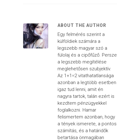
ABOUT THE AUTHOR
Egy felmérés szerint a
külföldiek számára a
legszebb magyar szó a
fülolaj és a cipőfűző. Persze
a legszebb megítélése
meglehetősen szubjektív.
Az 1+1=2 vitathatatlansága
azonban a legtöbb esetben
igaz tud lenni, amit én
nagyra tartok, talán ezért is
kezdtem pénzügyekkel
foglalkozni. Hamar
felismertem azonban, hogy
a tények ismerete, a pontos
számítás, és a határidők
betartása önmagában