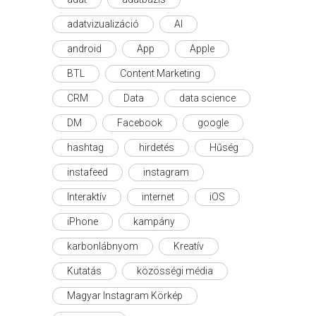
adatvizualizáció
AI
android
App
Apple
BTL
Content Marketing
CRM
Data
data science
DM
Facebook
google
hashtag
hirdetés
Hűség
instafeed
instagram
Interaktív
internet
iOS
iPhone
kampány
karbonlábnyom
Kreatív
Kutatás
közösségi média
Magyar Instagram Körkép