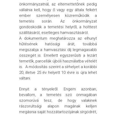
önkormányzatnál, az eltemettetőnek pedig
vállalnia kell, hogy ő vagy egy általa felkért
ember személyesen közreműködik a
temetés során. Az önkormányzat
gondoskodik a temetési helyről, a holttest
szállításáról, esetleges hamvasztásáról.
A dokumentum meghatározza az elhunyt
hűtésének hatósági árát, továbbá
megszabja a hamvasztási díj legmagasabb
összegét is. Emellett egyszerűsíti a lezárt
temetők, parcellák újbóli használatba vételét
is. A módosítás szerint a sírhelyet a korábbi
20, illetve 25 év helyett 10 évre is újra lehet
váltani.
Ennyit a tényekről. Engem azonban,
bevallom, a temetés szó önmagában
szomorúvá tesz, de hogy valakinek
rászorultsági alapon magának kelljen
megásnia saját hozzátartozójának sírgödrét,