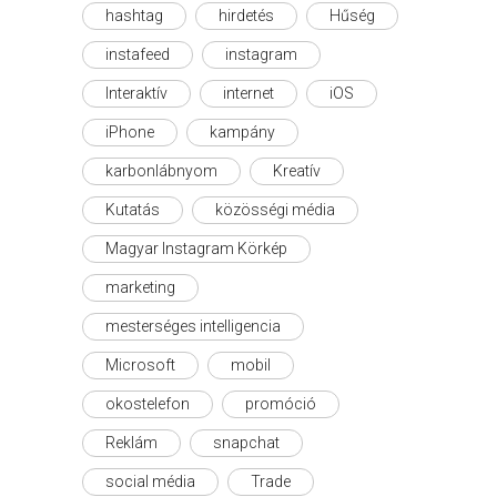
hashtag
hirdetés
Hűség
instafeed
instagram
Interaktív
internet
iOS
iPhone
kampány
karbonlábnyom
Kreatív
Kutatás
közösségi média
Magyar Instagram Körkép
marketing
mesterséges intelligencia
Microsoft
mobil
okostelefon
promóció
Reklám
snapchat
social média
Trade