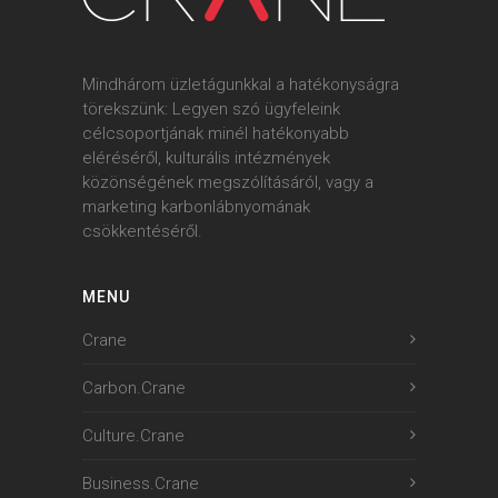
Mindhárom üzletágunkkal a hatékonyságra
törekszünk: Legyen szó ügyfeleink
célcsoportjának minél hatékonyabb
eléréséről, kulturális intézmények
közönségének megszólításáról, vagy a
marketing karbonlábnyomának
csökkentéséről.
MENU
Crane
Carbon.Crane
Culture.Crane
Business.Crane