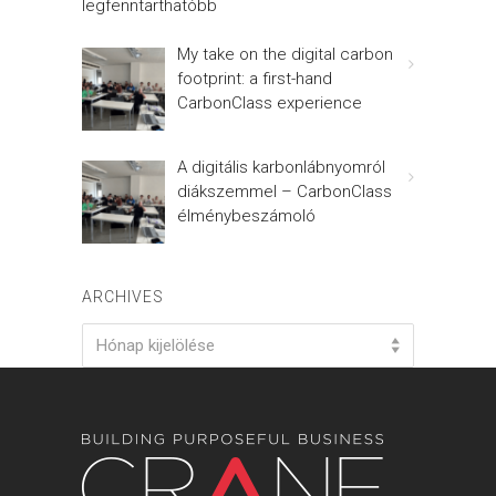
legfenntarthatóbb
My take on the digital carbon
footprint: a first-hand
CarbonClass experience
A digitális karbonlábnyomról
diákszemmel – CarbonClass
élménybeszámoló
ARCHIVES
Archives
Hónap kijelölése