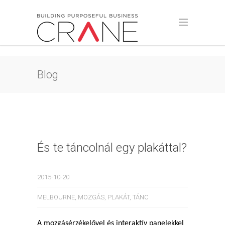
Blog
És te táncolnál egy plakáttal?
2015-10-20
MELBOURNE
,
MOZGÁS
,
PLAKÁT
,
TÁNC
A mozgásérzékelővel és interaktív panelekkel