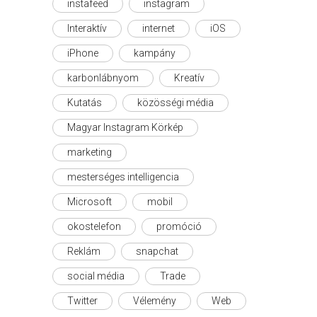
instafeed
instagram
Interaktív
internet
iOS
iPhone
kampány
karbonlábnyom
Kreatív
Kutatás
közösségi média
Magyar Instagram Körkép
marketing
mesterséges intelligencia
Microsoft
mobil
okostelefon
promóció
Reklám
snapchat
social média
Trade
Twitter
Vélemény
Web