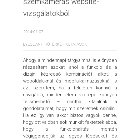
szemkamerás website-
vizsgálatokból
2014-01-07
EYEQUANT
,
HŐTÉRKÉP
,
KUTATÁSOK
Ahogy a mindennapi tárgyaimnál is előnyben
részesítem azokat, ahol a funkció és a
dizájn kézreeső kombinációt alkot, a
weboldalaknál és mobilalkalmazásoknál is
azt szeretem, ha a felületen könnyű a
navigáció, minden elem szerepe könnyen
felismerhető – mintha kitalálnák a
gondolataimat, hogy mit szeretnék csinálni.
Ha ez így van, akkor biztos vagyok benne,
hogy ott valóban sok munkát fektettek abba,
hogy a funkcionalitás mentén
végiggondolják az egyes lépéseket és