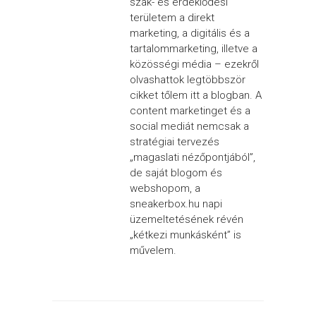
szak- és érdeklődési
területem a direkt
marketing, a digitális és a
tartalommarketing, illetve a
közösségi média – ezekről
olvashattok legtöbbször
cikket tőlem itt a blogban. A
content marketinget és a
social mediát nemcsak a
stratégiai tervezés
„magaslati nézőpontjából”,
de saját blogom és
webshopom, a
sneakerbox.hu napi
üzemeltetésének révén
„kétkezi munkásként” is
művelem.