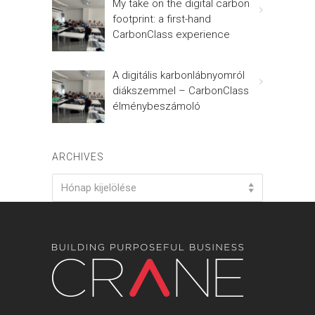
My take on the digital carbon
footprint: a first-hand
CarbonClass experience
A digitális karbonlábnyomról
diákszemmel – CarbonClass
élménybeszámoló
ARCHIVES
Archives
Hónap kijelölése