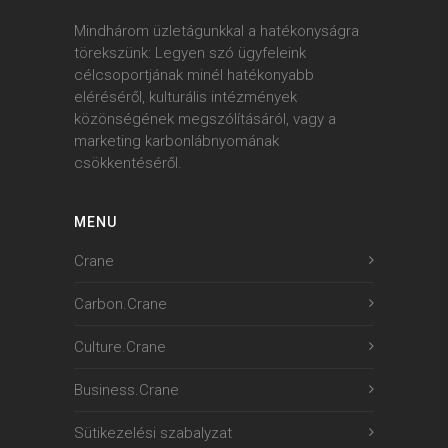
Mindhárom üzletágunkkal a hatékonyságra
törekszünk: Legyen szó ügyfeleink
célcsoportjának minél hatékonyabb
eléréséről, kulturális intézmények
közönségének megszólításáról, vagy a
marketing karbonlábnyomának
csökkentéséről.
MENU
Crane
Carbon.Crane
Culture.Crane
Business.Crane
Sütikezelési szabalyzat