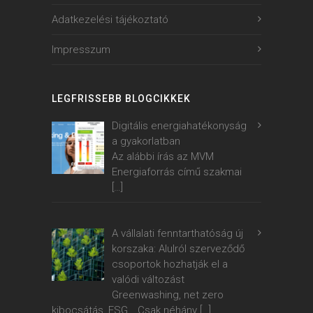
Adatkezelési tájékoztató
Impresszum
LEGFRISSEBB BLOGCIKKEK
Digitális energiahatékonyság
a gyakorlatban
Az alábbi írás az MVM
Energiaforrás című szakmai
[…]
A vállalati fenntarthatóság új
korszaka: Alulról szerveződő
csoportok hozhatják el a
valódi változást
Greenwashing, net zero
kibocsátás, ESG… Csak néhány
[…]