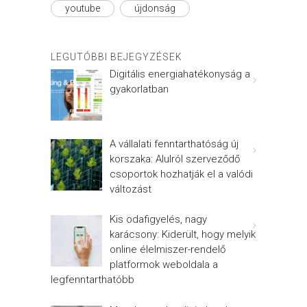
youtube
újdonság
LEGUTÓBBI BEJEGYZÉSEK
Digitális energiahatékonyság a
gyakorlatban
A vállalati fenntarthatóság új
korszaka: Alulról szerveződő
csoportok hozhatják el a valódi
változást
Kis odafigyelés, nagy
karácsony: Kiderült, hogy melyik
online élelmiszer-rendelő
platformok weboldala a
legfenntarthatóbb