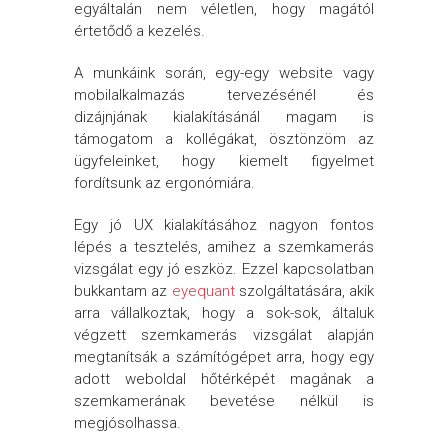
egyáltalán nem véletlen, hogy magától
értetődő a kezelés.
A munkáink során, egy-egy website vagy
mobilalkalmazás tervezésénél és
dizájnjának kialakításánál magam is
támogatom a kollégákat, ösztönzöm az
ügyfeleinket, hogy kiemelt figyelmet
fordítsunk az ergonómiára.
Egy jó UX kialakításához nagyon fontos
lépés a tesztelés, amihez a szemkamerás
vizsgálat egy jó eszköz. Ezzel kapcsolatban
bukkantam az
eyequant
szolgáltatására, akik
arra vállalkoztak, hogy a sok-sok, általuk
végzett szemkamerás vizsgálat alapján
megtanítsák a számítógépet arra, hogy egy
adott weboldal hőtérképét magának a
szemkamerának bevetése nélkül is
megjósolhassa.