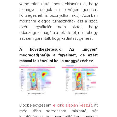
verhetetlen (attól most tekintsünk el, hogy
az ingyen dolgok a nap végén igencsak
költségesnek is bizonyulhatnak…). Azonban
mostanra eléggé túlhasználták ezt a szót,
ezért egyáltalán nem biztos, hogy
odaszögezi magára a tekintetet, mint ahogy
azt sem garantált, hogy kattintást generál.
A következtetésük: Az „ingyen”
megragad(hat)ja a figyelmet, de azért
mással is készülni kell a meggyőzéshez.
Blogbejegyzésem
e cikk alapján készült
, itt
még több screenshot található, sőt
lehetőség van egy gyors hőtérkép ingyenes