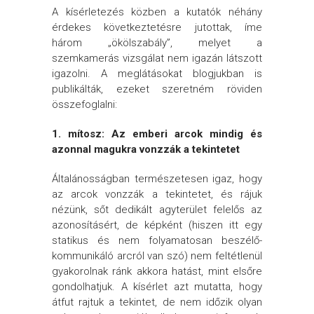
A kísérletezés közben a kutatók néhány
érdekes következtetésre jutottak, íme
három „ökölszabály”, melyet a
szemkamerás vizsgálat nem igazán látszott
igazolni. A meglátásokat blogjukban is
publikálták, ezeket szeretném röviden
összefoglalni:
1. mítosz: Az emberi arcok mindig és
azonnal magukra vonzzák a tekintetet
Általánosságban természetesen igaz, hogy
az arcok vonzzák a tekintetet, és rájuk
nézünk, sőt dedikált agyterület felelős az
azonosításért, de képként (hiszen itt egy
statikus és nem folyamatosan beszélő-
kommunikáló arcról van szó) nem feltétlenül
gyakorolnak ránk akkora hatást, mint elsőre
gondolhatjuk. A kísérlet azt mutatta, hogy
átfut rajtuk a tekintet, de nem időzik olyan