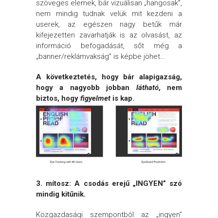
szöveges elemek, bár vizuálisan „hangosak”,
nem mindig tudnak velük mit kezdeni a
userek, az egészen nagy betűk már
kifejezetten zavarhatják is az olvasást, az
információ befogadását, sőt még a
„banner/reklámvakság” is képbe jöhet…
A következtetés, hogy bár alapigazság,
hogy a nagyobb jobban
látható
, nem
biztos, hogy
figyelmet
is kap.
3. mítosz: A csodás erejű „INGYEN” szó
mindig kitűnik.
Közgazdasági szempontból az „ingyen”