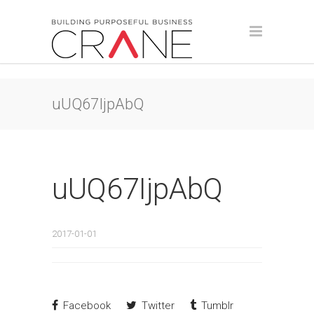
uUQ67IjpAbQ
uUQ67IjpAbQ
2017-01-01
Facebook
Twitter
Tumblr