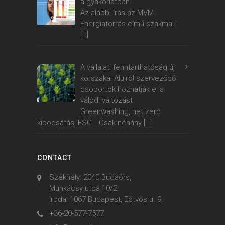
a gyakorlatban
Az alábbi írás az MVM
Energiaforrás című szakmai
[…]
A vállalati fenntarthatóság új
korszaka: Alulról szerveződő
csoportok hozhatják el a
valódi változást
Greenwashing, net zero
kibocsátás, ESG… Csak néhány
[…]
CONTACT
Székhely: 2040 Budaörs,
Munkácsy utca 10/2.
Iroda: 1067 Budapest, Eötvös u. 9.
+36-20-577-7577