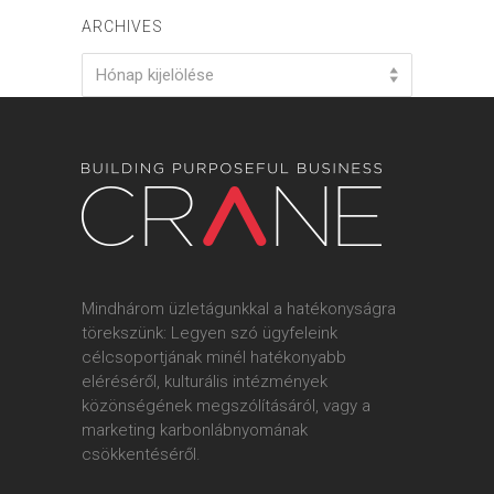
ARCHIVES
Archives
Hónap kijelölése
Mindhárom üzletágunkkal a hatékonyságra
törekszünk: Legyen szó ügyfeleink
célcsoportjának minél hatékonyabb
eléréséről, kulturális intézmények
közönségének megszólításáról, vagy a
marketing karbonlábnyomának
csökkentéséről.