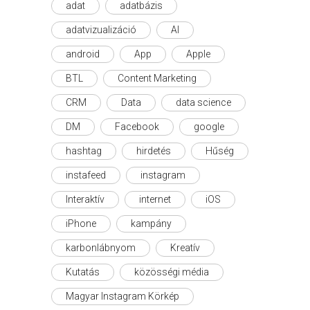
adat
adatbázis
adatvizualizáció
AI
android
App
Apple
BTL
Content Marketing
CRM
Data
data science
DM
Facebook
google
hashtag
hirdetés
Hűség
instafeed
instagram
Interaktív
internet
iOS
iPhone
kampány
karbonlábnyom
Kreatív
Kutatás
közösségi média
Magyar Instagram Körkép