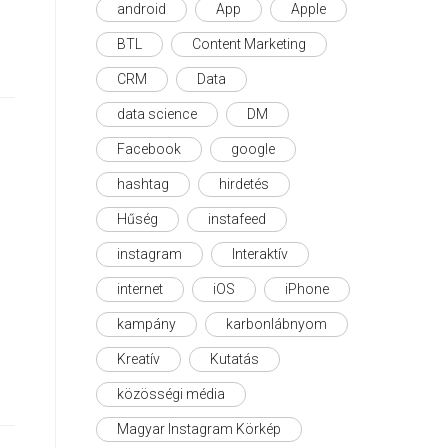
android
App
Apple
BTL
Content Marketing
CRM
Data
data science
DM
Facebook
google
hashtag
hirdetés
Hűség
instafeed
instagram
Interaktív
internet
iOS
iPhone
kampány
karbonlábnyom
Kreatív
Kutatás
közösségi média
Magyar Instagram Körkép