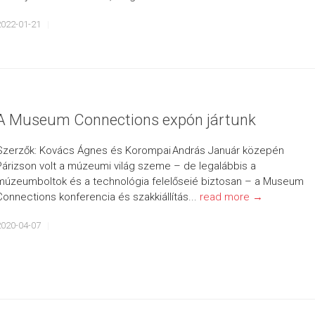
2022-01-21
A Museum Connections expón jártunk
Szerzők: Kovács Ágnes és Korompai András Január közepén
Párizson volt a múzeumi világ szeme – de legalábbis a
múzeumboltok és a technológia felelőseié biztosan – a Museum
Connections konferencia és szakkiállítás...
read more →
2020-04-07