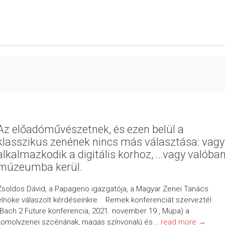
Az előadóművészetnek, és ezen belül a
klasszikus zenének nincs más választása: vagy
alkalmazkodik a digitális korhoz, …vagy valóba
múzeumba kerül.
Zsoldos Dávid, a Papageno igazgatója, a Magyar Zenei Tanács
elnöke válaszolt kérdéseinkre. Remek konferenciát szerveztél
(Bach 2 Future konferencia, 2021. november 19., Müpa) a
komolyzenei szcénának, magas színvonalú és...
read more →