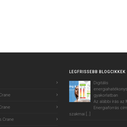
LEGFRISSEBB BLOGCIKKEK
Digitális
energiahatékony
Crane
gyakorlatban
Az alábbi írás a
.Crane
Energiaforrás cí
szakmai
[…]
s.Crane