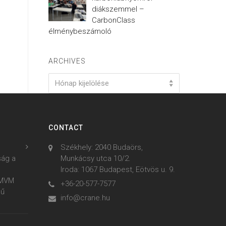
diákszemmel –
CarbonClass
élménybeszámoló
ARCHIVES
Archives
Hónap kijelölése
CONTACT
Székhely: 2040 Budaörs,
ság a
Munkácsy utca 10/2.
Iroda: 1067 Budapest, Eötvös u. 9.
z MVM
+36-20-577-7577
mű
info@crane.hu