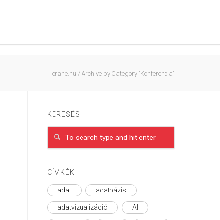
crane.hu
/
Archive by Category "Konferencia"
KERESÉS
n
CÍMKÉK
adat
adatbázis
adatvizualizáció
AI