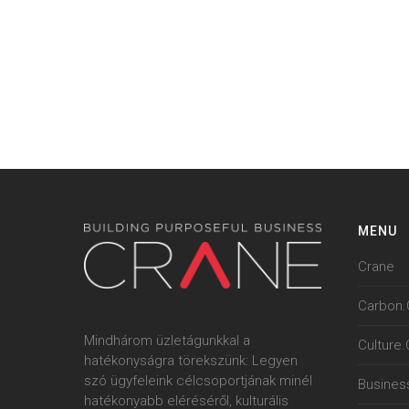
MENU
Crane
Carbon.
Mindhárom üzletágunkkal a
Culture
hatékonyságra törekszünk: Legyen
szó ügyfeleink célcsoportjának minél
Busines
hatékonyabb eléréséről, kulturális