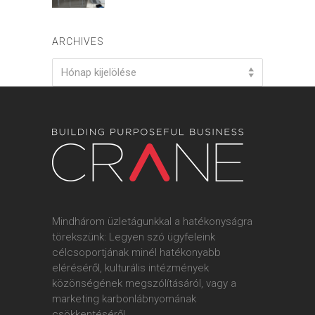
ARCHIVES
Archives
Hónap kijelölése
Mindhárom üzletágunkkal a hatékonyságra
törekszünk: Legyen szó ügyfeleink
célcsoportjának minél hatékonyabb
eléréséről, kulturális intézmények
közönségének megszólításáról, vagy a
marketing karbonlábnyomának
csökkentéséről.