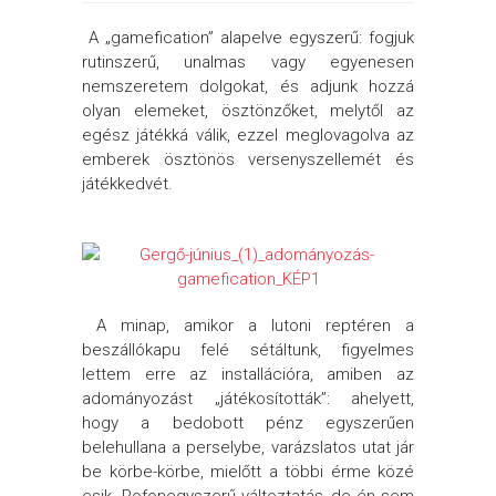
A „gamefication” alapelve egyszerű: fogjuk
rutinszerű, unalmas vagy egyenesen
nemszeretem dolgokat, és adjunk hozzá
olyan elemeket, ösztönzőket, melytől az
egész játékká válik, ezzel meglovagolva az
emberek ösztönös versenyszellemét és
játékkedvét.
A minap, amikor a lutoni reptéren a
beszállókapu felé sétáltunk, figyelmes
lettem erre az installációra, amiben az
adományozást „játékosították”: ahelyett,
hogy a bedobott pénz egyszerűen
belehullana a perselybe, varázslatos utat jár
be körbe-körbe, mielőtt a többi érme közé