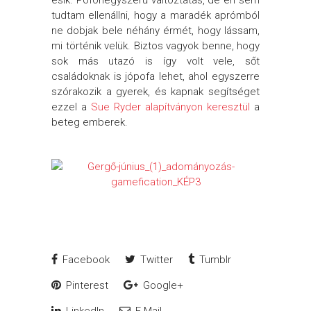
esik. Pofonegyszerű változtatás, de én sem
tudtam ellenállni, hogy a maradék aprómból
ne dobjak bele néhány érmét, hogy lássam,
mi történik velük. Biztos vagyok benne, hogy
sok más utazó is így volt vele, sőt
családoknak is jópofa lehet, ahol egyszerre
szórakozik a gyerek, és kapnak segítséget
ezzel a
Sue Ryder alapítványon keresztül
a
beteg emberek.
Facebook
Twitter
Tumblr
Pinterest
Google+