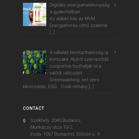
Digitális energiahatékonyság
a gyakorlatban
Az alábbi írás az MVM
Energiaforrás című szakmai
[…]
A vállalati fenntarthatóság új
korszaka: Alulról szerveződő
csoportok hozhatják el a
valódi változást
Greenwashing, net zero
kibocsátás, ESG… Csak néhány
[…]
CONTACT
Székhely: 2040 Budaörs,
Munkácsy utca 10/2.
Iroda: 1067 Budapest, Eötvös u. 9.