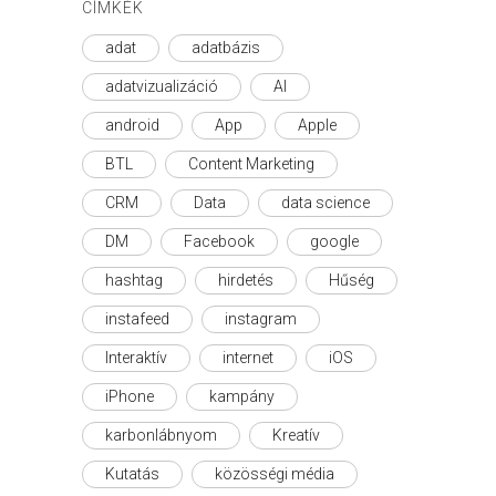
CÍMKÉK
adat
adatbázis
adatvizualizáció
AI
android
App
Apple
BTL
Content Marketing
CRM
Data
data science
DM
Facebook
google
hashtag
hirdetés
Hűség
instafeed
instagram
Interaktív
internet
iOS
iPhone
kampány
karbonlábnyom
Kreatív
Kutatás
közösségi média