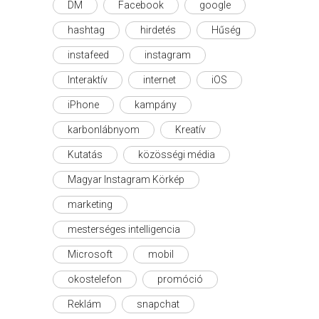
DM
Facebook
google
hashtag
hirdetés
Hűség
instafeed
instagram
Interaktív
internet
iOS
iPhone
kampány
karbonlábnyom
Kreatív
Kutatás
közösségi média
Magyar Instagram Körkép
marketing
mesterséges intelligencia
Microsoft
mobil
okostelefon
promóció
Reklám
snapchat