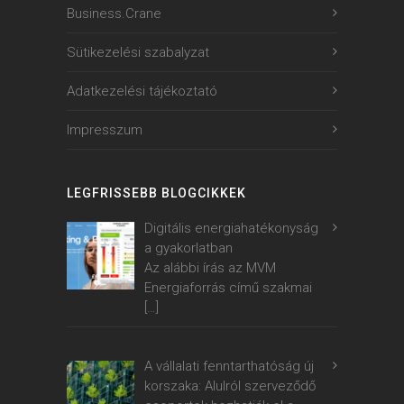
Business.Crane
Sütikezelési szabalyzat
Adatkezelési tájékoztató
Impresszum
LEGFRISSEBB BLOGCIKKEK
Digitális energiahatékonyság
a gyakorlatban
Az alábbi írás az MVM
Energiaforrás című szakmai
[…]
A vállalati fenntarthatóság új
korszaka: Alulról szerveződő