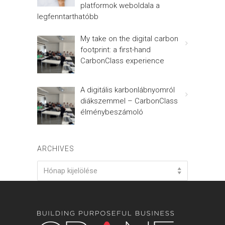
platformok weboldala a
legfenntarthatóbb
My take on the digital carbon
footprint: a first-hand
CarbonClass experience
A digitális karbonlábnyomról
diákszemmel – CarbonClass
élménybeszámoló
ARCHIVES
Archives
Hónap kijelölése