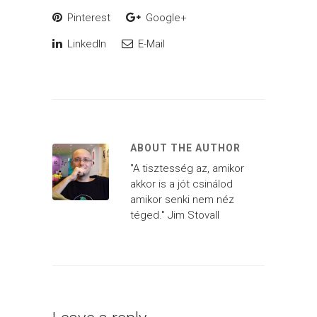
Pinterest
Google+
LinkedIn
E-Mail
ABOUT THE AUTHOR
"A tisztesség az, amikor
akkor is a jót csinálod
amikor senki nem néz
téged." Jim Stovall