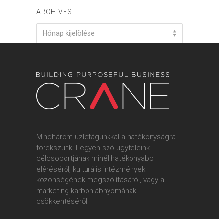
ARCHIVES
Archives
Hónap kijelölése
Mindhárom üzletágunkkal a hatékonyságra
törekszünk: Legyen szó ügyfeleink
célcsoportjának minél hatékonyabb
eléréséről, kulturális intézmények
közönségének megszólításáról, vagy a
marketing karbonlábnyomának
csökkentéséről.