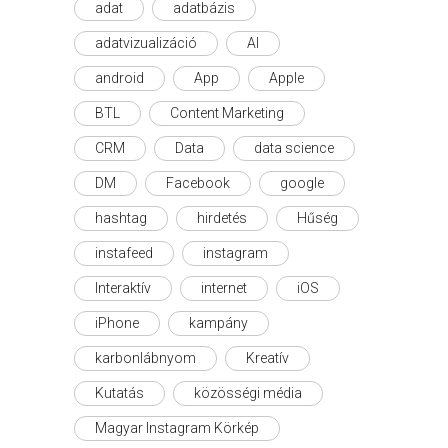
adat
adatbázis
adatvizualizáció
AI
android
App
Apple
BTL
Content Marketing
CRM
Data
data science
DM
Facebook
google
hashtag
hirdetés
Hűség
instafeed
instagram
Interaktív
internet
iOS
iPhone
kampány
karbonlábnyom
Kreatív
Kutatás
közösségi média
Magyar Instagram Körkép