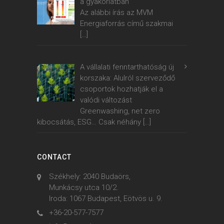
a gyakorlatban
Az alábbi írás az MVM
Energiaforrás című szakmai
[…]
A vállalati fenntarthatóság új
korszaka: Alulról szerveződő
csoportok hozhatják el a
valódi változást
Greenwashing, net zero
kibocsátás, ESG… Csak néhány
[…]
CONTACT
Székhely: 2040 Budaörs,
Munkácsy utca 10/2.
Iroda: 1067 Budapest, Eötvös u. 9.
+36-20-577-7577