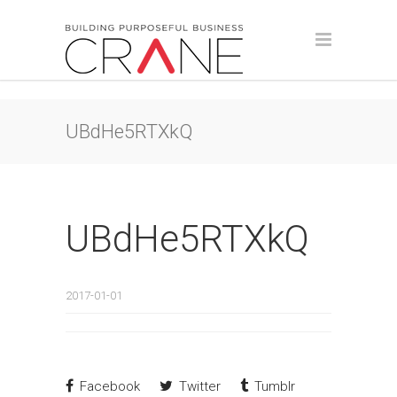
UBdHe5RTXkQ
UBdHe5RTXkQ
2017-01-01
Facebook
Twitter
Tumblr