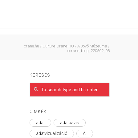
crane.hu
/
Culture-Crane-HU
/
A Jövő Múzeuma
/
ccrane_blog_220502_08
KERESÉS
CÍMKÉK
adat
adatbázis
adatvizualizáció
AI