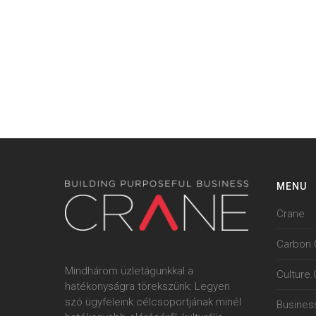
MENU
Crane
Carbon.
Mindhárom üzletágunkkal a
Culture
hatékonyságra törekszünk: Legyen
szó ügyfeleink célcsoportjának minél
Busines