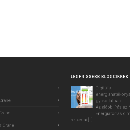
LEGFRISSEBB BLOGCIKKEK
Digitális
energiahatékony
Crane
gyakorlatban
Az alábbi írás a
.Crane
Energiaforrás cí
szakmai
[…]
s.Crane