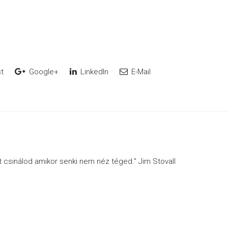
t
Google+
LinkedIn
E-Mail
ót csinálod amikor senki nem néz téged." Jim Stovall