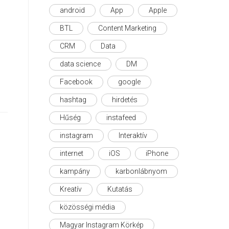
android
App
Apple
BTL
Content Marketing
CRM
Data
data science
DM
Facebook
google
hashtag
hirdetés
Hűség
instafeed
instagram
Interaktív
internet
iOS
iPhone
kampány
karbonlábnyom
Kreatív
Kutatás
közösségi média
Magyar Instagram Körkép