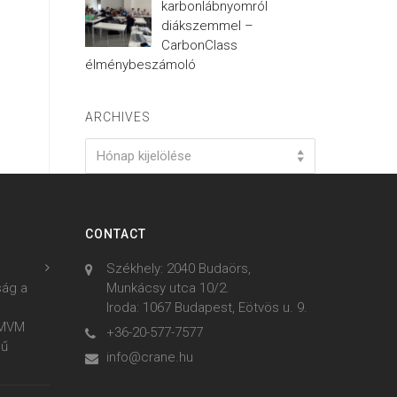
karbonlábnyomról
diákszemmel –
CarbonClass
élménybeszámoló
ARCHIVES
Archives
Hónap kijelölése
CONTACT
Székhely: 2040 Budaörs,
ság a
Munkácsy utca 10/2.
Iroda: 1067 Budapest, Eötvös u. 9.
z MVM
+36-20-577-7577
mű
info@crane.hu