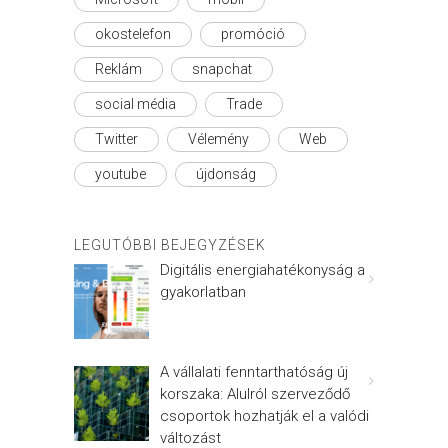
okostelefon
promóció
Reklám
snapchat
social média
Trade
Twitter
Vélemény
Web
youtube
újdonság
LEGUTÓBBI BEJEGYZÉSEK
Digitális energiahatékonyság a
gyakorlatban
A vállalati fenntarthatóság új
korszaka: Alulról szerveződő
csoportok hozhatják el a valódi
változást