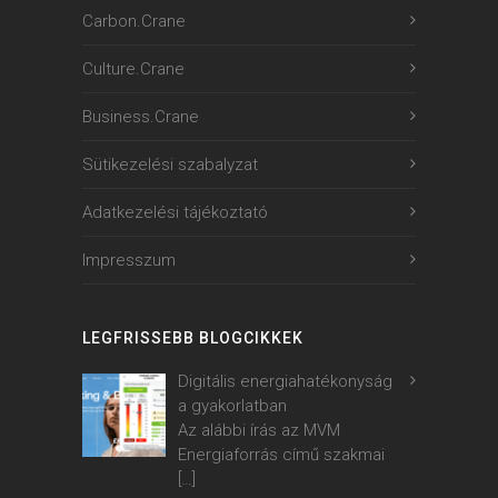
Carbon.Crane
Culture.Crane
Business.Crane
Sütikezelési szabalyzat
Adatkezelési tájékoztató
Impresszum
LEGFRISSEBB BLOGCIKKEK
Digitális energiahatékonyság
a gyakorlatban
Az alábbi írás az MVM
Energiaforrás című szakmai
[…]