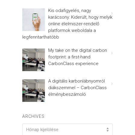
Kis odafigyelés, nagy
karácsony: Kiderült, hogy melyik
online élelmiszer-rendelő
platformok weboldala a
legfenntarthatóbb
My take on the digital carbon
footprint: a first-hand
CarbonClass experience
A digitális karbonlábnyomról
diákszemmel – CarbonClass
élménybeszámoló
ARCHIVES
Archives
Hónap kijelölése