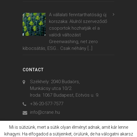
A vállalati fenntarthatóság új
korszaka: Alulról szerveződő
csoportok hozhatják el a
valódi változást
Greenwashing, net zero
kibocsátás, ESG… Csak néhány
[…]
CONTACT
Székhely: 2040 Budaörs,
Munkácsy utca 10/2.
Iroda: 1067 Budapest, Eötvös u. 9.
+36-20-577-7577
info@crane.hu
Mi is sütizünk, mert a sütik olyan élményt adnak, amit kár lenne
kihagyni. Ha elfogadod a sütijeinket, örülünk, de ha válogatni akarsz