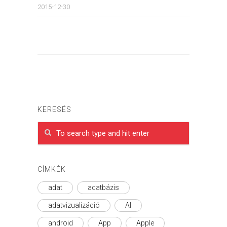
2015-12-30
KERESÉS
CÍMKÉK
adat
adatbázis
adatvizualizáció
AI
android
App
Apple