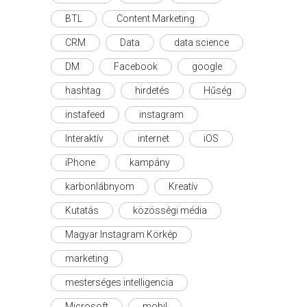
BTL
Content Marketing
CRM
Data
data science
DM
Facebook
google
hashtag
hirdetés
Hűség
instafeed
instagram
Interaktív
internet
iOS
iPhone
kampány
karbonlábnyom
Kreatív
Kutatás
közösségi média
Magyar Instagram Körkép
marketing
mesterséges intelligencia
Microsoft
mobil