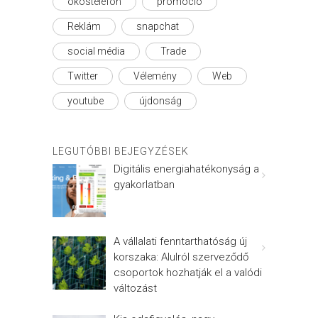
okostelefon
promóció
Reklám
snapchat
social média
Trade
Twitter
Vélemény
Web
youtube
újdonság
LEGUTÓBBI BEJEGYZÉSEK
Digitális energiahatékonyság a
gyakorlatban
A vállalati fenntarthatóság új
korszaka: Alulról szerveződő
csoportok hozhatják el a valódi
változást