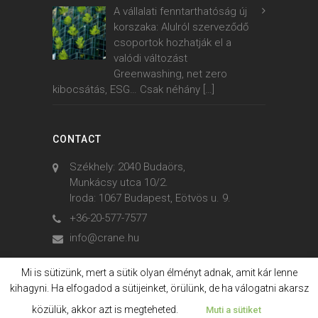
A vállalati fenntarthatóság új
korszaka: Alulról szerveződő
csoportok hozhatják el a
valódi változást
Greenwashing, net zero
kibocsátás, ESG… Csak néhány
[…]
CONTACT
Székhely: 2040 Budaörs,
Munkácsy utca 10/2.
Iroda: 1067 Budapest, Eötvös u. 9.
+36-20-577-7577
info@crane.hu
Mi is sütizünk, mert a sütik olyan élményt adnak, amit kár lenne
kihagyni. Ha elfogadod a sütijeinket, örülünk, de ha válogatni akarsz
© 2006. - 2023. Crane International
közülük, akkor azt is megteheted.
Muti a sütiket