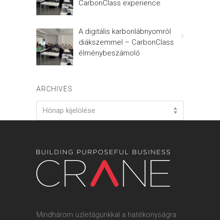
CarbonClass experience
A digitális karbonlábnyomról
diákszemmel – CarbonClass
élménybeszámoló
ARCHIVES
Archives
Hónap kijelölése
Mindhárom üzletágunkkal a hatékonyságra