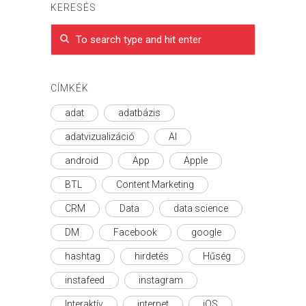
KERESÉS
CÍMKÉK
adat
adatbázis
adatvizualizáció
AI
android
App
Apple
BTL
Content Marketing
CRM
Data
data science
DM
Facebook
google
hashtag
hirdetés
Hűség
instafeed
instagram
Interaktív
internet
iOS