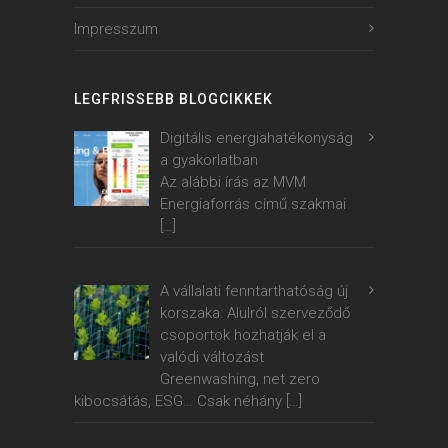
Impresszum
LEGFRISSEBB BLOGCIKKEK
Digitális energiahatékonyság
a gyakorlatban
Az alábbi írás az MVM
Energiaforrás című szakmai
[…]
A vállalati fenntarthatóság új
korszaka: Alulról szerveződő
csoportok hozhatják el a
valódi változást
Greenwashing, net zero
kibocsátás, ESG… Csak néhány
[…]