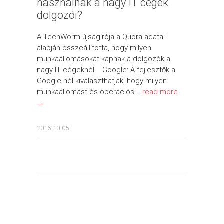
használnak a nagy IT cégek
dolgozói?
A TechWorm újságírója a Quora adatai
alapján összeállította, hogy milyen
munkaállomásokat kapnak a dolgozók a
nagy IT cégeknél. Google: A fejlesztők a
Google-nél kiválaszthatják, hogy milyen
munkaállomást és operációs...
read more
→
2016-10-05