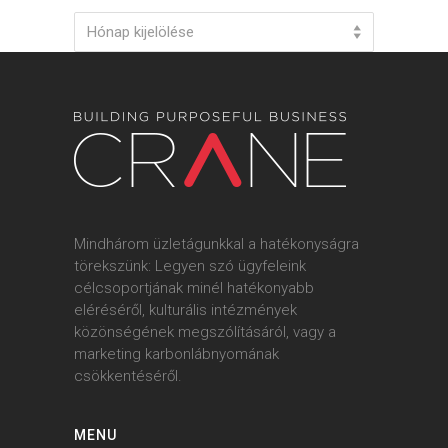
Archives
Hónap kijelölése
Mindhárom üzletágunkkal a hatékonyságra
törekszünk: Legyen szó ügyfeleink
célcsoportjának minél hatékonyabb
eléréséről, kulturális intézmények
közönségének megszólításáról, vagy a
marketing karbonlábnyomának
csökkentéséről.
MENU