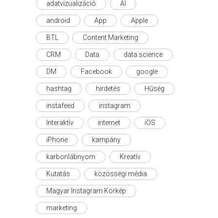
adatvizualizáció
AI
android
App
Apple
BTL
Content Marketing
CRM
Data
data science
DM
Facebook
google
hashtag
hirdetés
Hűség
instafeed
instagram
Interaktív
internet
iOS
iPhone
kampány
karbonlábnyom
Kreatív
Kutatás
közösségi média
Magyar Instagram Körkép
marketing