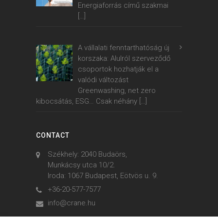
Energiaforrás című szakmai
[…]
A vállalati fenntarthatóság új
korszaka: Alulról szerveződő
csoportok hozhatják el a
valódi változást
Greenwashing, net zero
kibocsátás, ESG… Csak néhány
[…]
CONTACT
Székhely: 2040 Budaörs,
Munkácsy utca 10/2.
Iroda: 1067 Budapest, Eötvös u. 9.
+36-20-577-7577
info@crane.hu