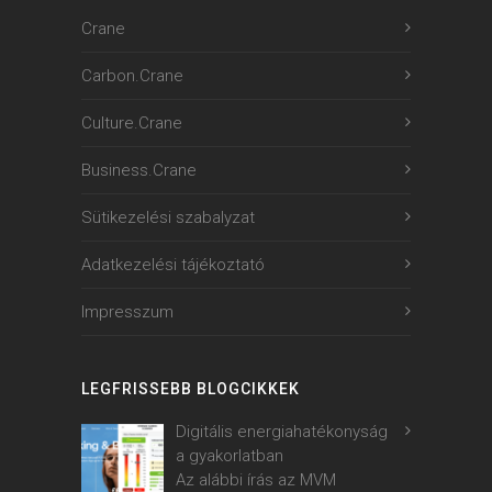
Crane
Carbon.Crane
Culture.Crane
Business.Crane
Sütikezelési szabalyzat
Adatkezelési tájékoztató
Impresszum
LEGFRISSEBB BLOGCIKKEK
Digitális energiahatékonyság
a gyakorlatban
Az alábbi írás az MVM