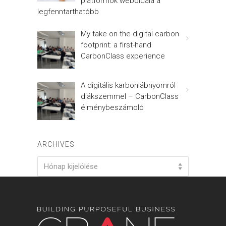
platformok weboldala a
legfenntarthatóbb
My take on the digital carbon
footprint: a first-hand
CarbonClass experience
A digitális karbonlábnyomról
diákszemmel – CarbonClass
élménybeszámoló
ARCHIVES
Archives
Hónap kijelölése