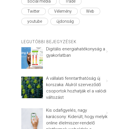
social média
Trade
Twitter
Vélemény
Web
youtube
újdonság
LEGUTÓBBI BEJEGYZÉSEK
Digitális energiahatékonyság a
gyakorlatban
A vállalati fenntarthatóság új
korszaka: Alulról szerveződő
csoportok hozhatják el a valódi
változást
Kis odafigyelés, nagy
karácsony: Kiderült, hogy melyik
online élelmiszer-rendelő