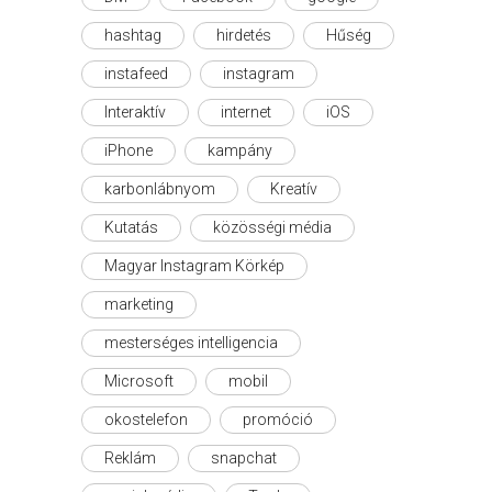
hashtag
hirdetés
Hűség
instafeed
instagram
Interaktív
internet
iOS
iPhone
kampány
karbonlábnyom
Kreatív
Kutatás
közösségi média
Magyar Instagram Körkép
marketing
mesterséges intelligencia
Microsoft
mobil
okostelefon
promóció
Reklám
snapchat