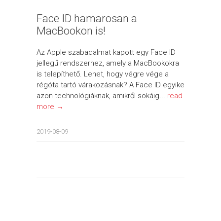
Face ID hamarosan a
MacBookon is!
Az Apple szabadalmat kapott egy Face ID
jellegű rendszerhez, amely a MacBookokra
is telepíthető. Lehet, hogy végre vége a
régóta tartó várakozásnak? A Face ID egyike
azon technológiáknak, amikről sokáig...
read
more →
2019-08-09