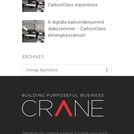
CarbonClass experience
A digitális karbonlábnyomról
diákszemmel – CarbonClass
élménybeszámoló
ARCHIVES
Archives
Hónap kijelölése
Mindhárom üzletágunkkal a hatékonyságra