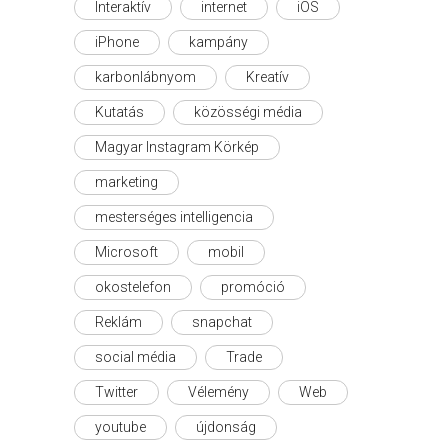
Interaktív
internet
iOS
iPhone
kampány
karbonlábnyom
Kreatív
Kutatás
közösségi média
Magyar Instagram Körkép
marketing
mesterséges intelligencia
Microsoft
mobil
okostelefon
promóció
Reklám
snapchat
social média
Trade
Twitter
Vélemény
Web
youtube
újdonság