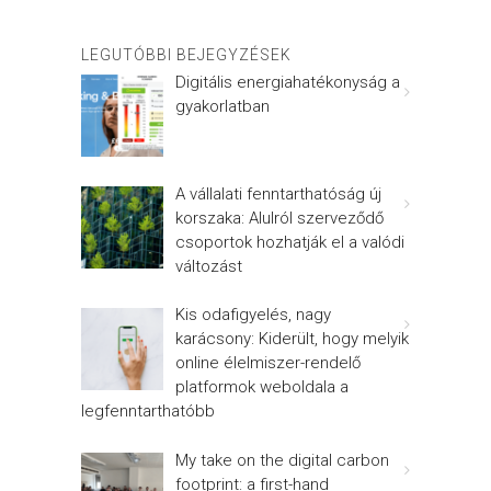
LEGUTÓBBI BEJEGYZÉSEK
Digitális energiahatékonyság a
gyakorlatban
A vállalati fenntarthatóság új
korszaka: Alulról szerveződő
csoportok hozhatják el a valódi
változást
Kis odafigyelés, nagy
karácsony: Kiderült, hogy melyik
online élelmiszer-rendelő
platformok weboldala a
legfenntarthatóbb
My take on the digital carbon
footprint: a first-hand