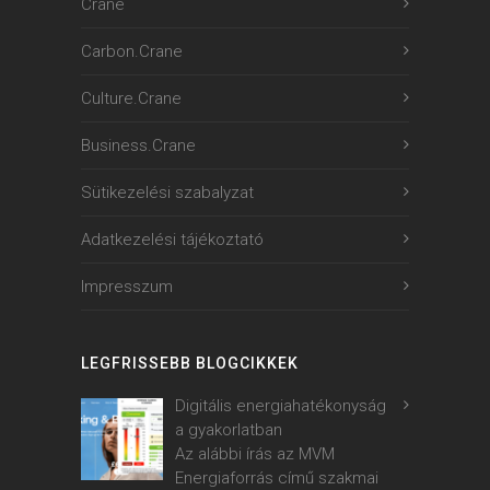
Crane
Carbon.Crane
Culture.Crane
Business.Crane
Sütikezelési szabalyzat
Adatkezelési tájékoztató
Impresszum
LEGFRISSEBB BLOGCIKKEK
Digitális energiahatékonyság
a gyakorlatban
Az alábbi írás az MVM
Energiaforrás című szakmai