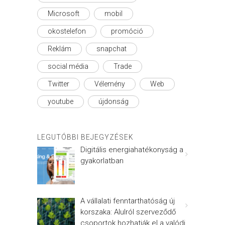
Microsoft
mobil
okostelefon
promóció
Reklám
snapchat
social média
Trade
Twitter
Vélemény
Web
youtube
újdonság
LEGUTÓBBI BEJEGYZÉSEK
Digitális energiahatékonyság a
gyakorlatban
A vállalati fenntarthatóság új
korszaka: Alulról szerveződő
csoportok hozhatják el a valódi