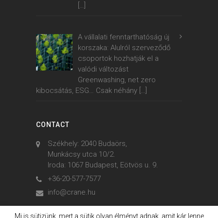
[…]
A vállalati fenntarthatóság új
korszaka: Alulról szerveződő
csoportok hozhatják el a
valódi változást
Greenwashing, net zero
kibocsátás, ESG… Csak néhány
[…]
CONTACT
Székhely: 2040 Budaörs,
Munkácsy utca 10/2.
Iroda: 1067 Budapest, Eötvös u. 9.
+36-20-577-7577
info@crane.hu
Mi is sütizünk, mert a sütik olyan élményt adnak, amit kár lenne