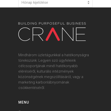
Hónap kijelölése
Mindhárom üzletágunkkal a hatékonyságra
törekszünk: Legyen szó ügyfeleink
célcsoportjának minél hatékonyabb
eléréséről, kulturális intézmények
közönségének megszólításáról, vagy a
marketing karbonlábnyomának
csökkentéséről.
MENU