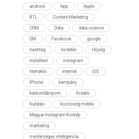
android
App
Apple
BTL
Content Marketing
CRM
Data
data science
DM
Facebook
google
hashtag
hirdetés
Hűség
instafeed
instagram
Interaktív
internet
iOS
iPhone
kampány
karbonlábnyom
Kreatív
Kutatás
közösségi média
Magyar Instagram Körkép
marketing
mesterséges intelligencia