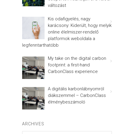
változást
Kis odafigyelés, nagy
karácsony: Kiderült, hogy melyik
online élelmiszer-rendelő
platformok weboldala a
legfenntarthatóbb
My take on the digital carbon
footprint: a first-hand
CarbonClass experience
A digitális karbonlábnyomról
diákszemmel – CarbonClass
élménybeszámoló
ARCHIVES
Archives