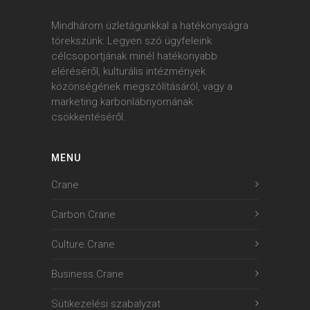
Mindhárom üzletágunkkal a hatékonyságra
törekszünk: Legyen szó ügyfeleink
célcsoportjának minél hatékonyabb
eléréséről, kulturális intézmények
közönségének megszólításáról, vagy a
marketing karbonlábnyomának
csökkentéséről.
MENU
Crane
Carbon.Crane
Culture.Crane
Business.Crane
Sütikezelési szabalyzat