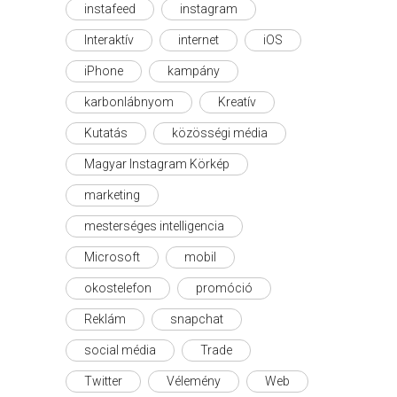
instafeed
instagram
Interaktív
internet
iOS
iPhone
kampány
karbonlábnyom
Kreatív
Kutatás
közösségi média
Magyar Instagram Körkép
marketing
mesterséges intelligencia
Microsoft
mobil
okostelefon
promóció
Reklám
snapchat
social média
Trade
Twitter
Vélemény
Web