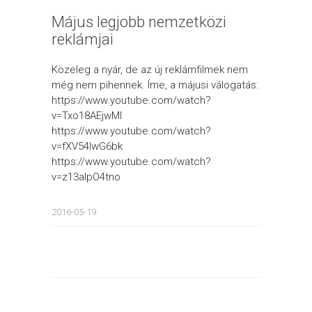
Május legjobb nemzetközi
reklámjai
Közeleg a nyár, de az új reklámfilmek nem
még nem pihennek. Íme, a májusi válogatás:
https://www.youtube.com/watch?
v=Txo18AEjwMI
https://www.youtube.com/watch?
v=fXV54IwG6bk
https://www.youtube.com/watch?
v=z13alpO4tno
2016-05-19