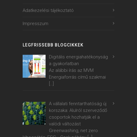
Adatkezelési tájékoztató
Impresszum
LEGFRISSEBB BLOGCIKKEK
Digitális energiahatékonyság
a gyakorlatban
Az alábbi írás az MVM
Energiaforrás című szakmai
[…]
A vállalati fenntarthatóság új
korszaka: Alulról szerveződő
csoportok hozhatják el a
valódi változást
Greenwashing, net zero