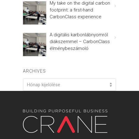
My take on the digital carbon
footprint: a first-hand
CarbonClass experience
A digitális karbonlábnyomról
diákszemmel – CarbonClass
élménybeszámoló
ARCHIVES
Archives
Hónap kijelölése