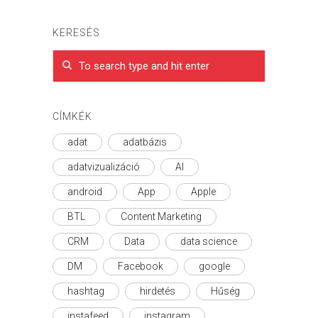
KERESÉS
CÍMKÉK
adat
adatbázis
adatvizualizáció
AI
android
App
Apple
BTL
Content Marketing
CRM
Data
data science
DM
Facebook
google
hashtag
hirdetés
Hűség
instafeed
instagram