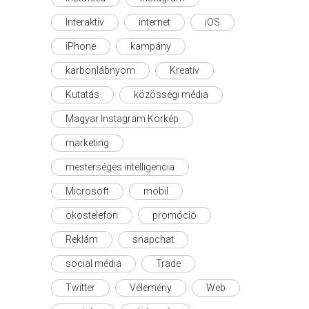
Interaktív
internet
iOS
iPhone
kampány
karbonlábnyom
Kreatív
Kutatás
közösségi média
Magyar Instagram Körkép
marketing
mesterséges intelligencia
Microsoft
mobil
okostelefon
promóció
Reklám
snapchat
social média
Trade
Twitter
Vélemény
Web