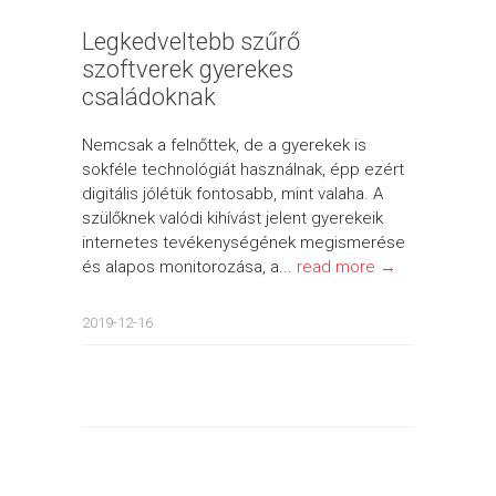
Legkedveltebb szűrő
szoftverek gyerekes
családoknak
Nemcsak a felnőttek, de a gyerekek is
sokféle technológiát használnak, épp ezért
digitális jólétük fontosabb, mint valaha. A
szülőknek valódi kihívást jelent gyerekeik
internetes tevékenységének megismerése
és alapos monitorozása, a...
read more →
2019-12-16