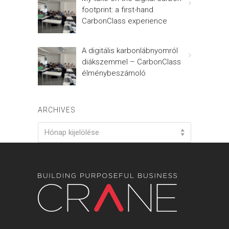
footprint: a first-hand
CarbonClass experience
A digitális karbonlábnyomról
diákszemmel – CarbonClass
élménybeszámoló
ARCHIVES
Archives
Hónap kijelölése