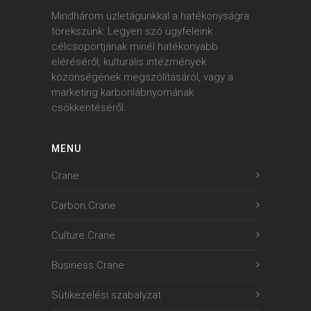
Mindhárom üzletágunkkal a hatékonyságra
törekszünk: Legyen szó ügyfeleink
célcsoportjának minél hatékonyabb
eléréséről, kulturális intézmények
közönségének megszólításáról, vagy a
marketing karbonlábnyomának
csökkentéséről.
MENU
Crane
Carbon.Crane
Culture.Crane
Business.Crane
Sütikezelési szabalyzat