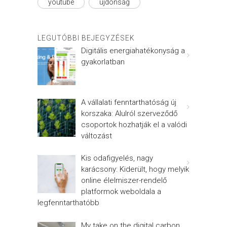
youtube
újdonság
LEGUTÓBBI BEJEGYZÉSEK
Digitális energiahatékonyság a
gyakorlatban
A vállalati fenntarthatóság új
korszaka: Alulról szerveződő
csoportok hozhatják el a valódi
változást
Kis odafigyelés, nagy
karácsony: Kiderült, hogy melyik
online élelmiszer-rendelő
platformok weboldala a
legfenntarthatóbb
My take on the digital carbon