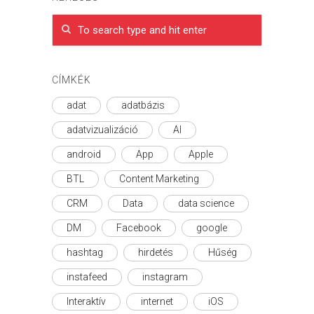
CÍMKÉK
adat
adatbázis
adatvizualizáció
AI
android
App
Apple
BTL
Content Marketing
CRM
Data
data science
DM
Facebook
google
hashtag
hirdetés
Hűség
instafeed
instagram
Interaktív
internet
iOS