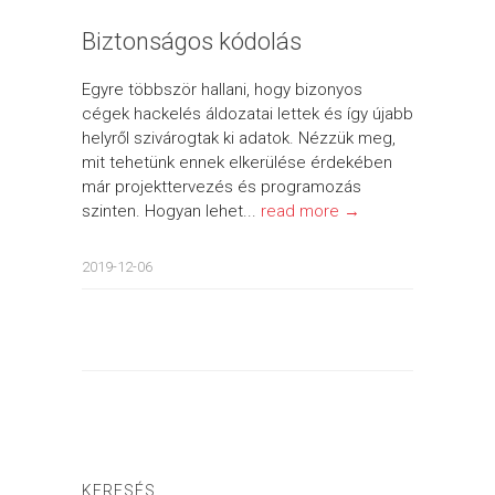
Biztonságos kódolás
Egyre többször hallani, hogy bizonyos
cégek hackelés áldozatai lettek és így újabb
helyről szivárogtak ki adatok. Nézzük meg,
mit tehetünk ennek elkerülése érdekében
már projekttervezés és programozás
szinten. Hogyan lehet...
read more →
2019-12-06
KERESÉS