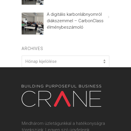
A digitális karbonlábnyomról
diákszemmel – CarbonClass
élménybeszámoló
ARCHIVES
Archives
Hónap kijelölése
Mindhárom üzletágunkkal a hatékonyságra
törekszünk: Legyen szó ügyfeleink