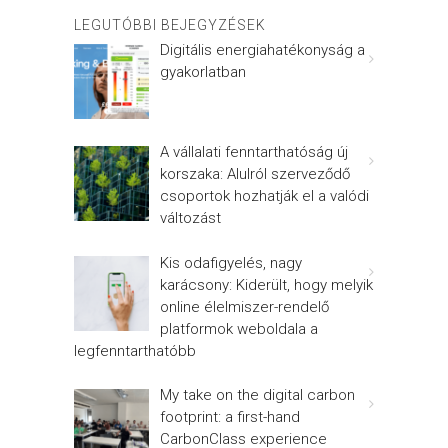
LEGUTÓBBI BEJEGYZÉSEK
Digitális energiahatékonyság a
gyakorlatban
A vállalati fenntarthatóság új
korszaka: Alulról szerveződő
csoportok hozhatják el a valódi
változást
Kis odafigyelés, nagy
karácsony: Kiderült, hogy melyik
online élelmiszer-rendelő
platformok weboldala a
legfenntarthatóbb
My take on the digital carbon
footprint: a first-hand
CarbonClass experience