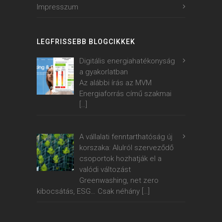
Impresszum
LEGFRISSEBB BLOGCIKKEK
Digitális energiahatékonyság
a gyakorlatban
Az alábbi írás az MVM
Energiaforrás című szakmai
[…]
A vállalati fenntarthatóság új
korszaka: Alulról szerveződő
csoportok hozhatják el a
valódi változást
Greenwashing, net zero
kibocsátás, ESG… Csak néhány
[…]