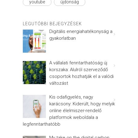
youtube
újdonság
LEGUTÓBBI BEJEGYZÉSEK
Digitális energiahatékonyság a
gyakorlatban
A vállalati fenntarthatóság új
korszaka: Alulról szerveződő
csoportok hozhatják el a valódi
változást
Kis odafigyelés, nagy
karácsony: Kiderült, hogy melyik
online élelmiszer-rendelő
platformok weboldala a
legfenntarthatóbb
My take on the digital carbon