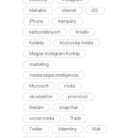
Interaktív
internet
iOS
iPhone
kampány
karbonlábnyom
Kreatív
Kutatás
közösségi média
Magyar Instagram Körkép
marketing
mesterséges intelligencia
Microsoft
mobil
okostelefon
promóció
Reklám
snapchat
social média
Trade
Twitter
Vélemény
Web