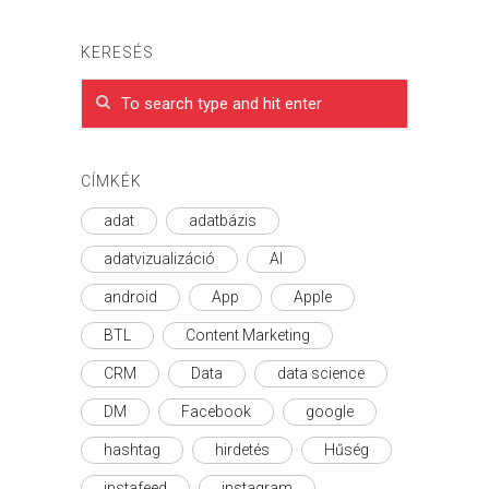
KERESÉS
CÍMKÉK
adat
adatbázis
adatvizualizáció
AI
android
App
Apple
BTL
Content Marketing
CRM
Data
data science
DM
Facebook
google
hashtag
hirdetés
Hűség
instafeed
instagram