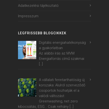
Adatkezelési tájékoztató
Impresszum
LEGFRISSEBB BLOGCIKKEK
Digitális energiahatékonyság
a gyakorlatban
Az alábbi írás az MVM
Energiaforrás című szakmai
[…]
A vállalati fenntarthatóság új
korszaka: Alulról szerveződő
csoportok hozhatják el a
valódi változást
Greenwashing, net zero
kibocsátás, ESG… Csak néhány
[…]