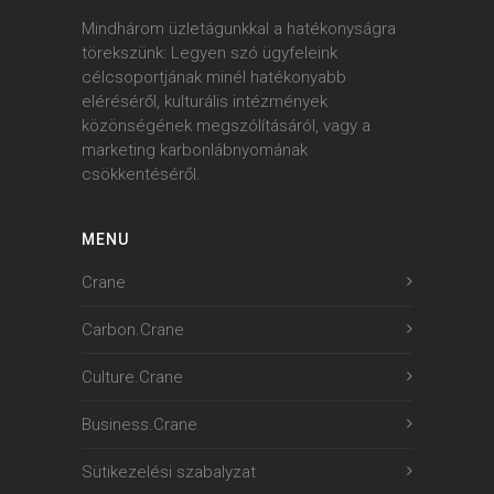
Mindhárom üzletágunkkal a hatékonyságra
törekszünk: Legyen szó ügyfeleink
célcsoportjának minél hatékonyabb
eléréséről, kulturális intézmények
közönségének megszólításáról, vagy a
marketing karbonlábnyomának
csökkentéséről.
MENU
Crane
Carbon.Crane
Culture.Crane
Business.Crane
Sütikezelési szabalyzat