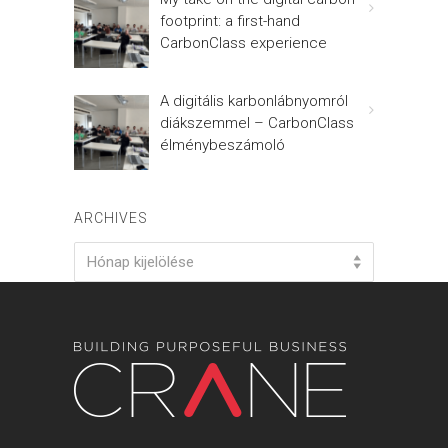
footprint: a first-hand
CarbonClass experience
A digitális karbonlábnyomról
diákszemmel – CarbonClass
élménybeszámoló
ARCHIVES
Archives
Hónap kijelölése